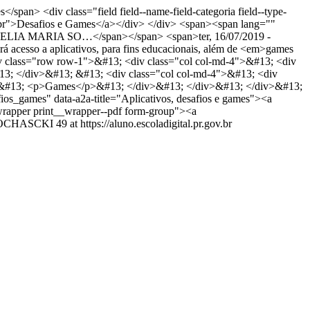
</span> <div class="field field--name-field-categoria field--type-
"pt-br">Desafios e Games</a></div> </div> <span><span lang=""
CELIA MARIA SO…</span></span> <span>ter, 16/07/2019 -
erá acesso a aplicativos, para fins educacionais, além de <em>games
iv class="row row-1">&#13; <div class="col col-md-4">&#13; <div
&#13; </div>&#13; &#13; <div class="col col-md-4">&#13; <div
t">&#13; <p>Games</p>&#13; </div>&#13; </div>&#13; </div>&#13;
afios_games" data-a2a-title="Aplicativos, desafios e games"><a
rapper print__wrapper--pdf form-group"><a
SOCHASCKI
49 at https://aluno.escoladigital.pr.gov.br