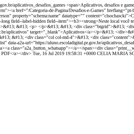
pr.gov.br/aplicativos_desafios_games
<span>Aplicativos, desafios e games
eld--item"><a href="/Categoria-de-Pagina/Desafios-e-Games" hreflang=
n" property="schema:name" datatype="" content="clsochascki">
xt-long field--label-hidden field--item"><h3><strong>Neste local você t
</h3>&#13; &#13; <p> </p>&#13; &#13; <div class="btgrid">&#13; <d
gov.br/aplicativos" target="_blank">Aplicativos</a></p>&#13; </div>
&#13; &#13; <div class="col col-md-4">&#13; <div class="conten
" data-a2a-url="https://aluno.escoladigital.pr.gov.br/aplicativos_des
/a><a class="a2a_button_whatsapp"></a></span><div class="print__w
var PDF</a></div>
Tue, 16 Jul 2019 19:58:31 +0000
CELIA MARIA 