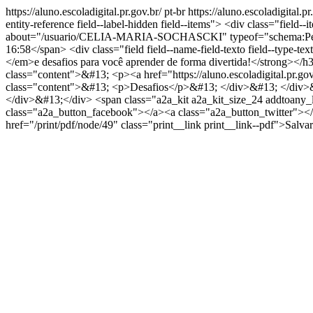
https://aluno.escoladigital.pr.gov.br/
pt-br
https://aluno.escoladigital.
entity-reference field--label-hidden field--items"> <div class="fi
about="/usuario/CELIA-MARIA-SOCHASCKI" typeof="schema:Perso
16:58</span> <div class="field field--name-field-texto field--type-te
</em>e desafios para você aprender de forma divertida!</strong>
class="content">&#13; <p><a href="https://aluno.escoladigital.pr.
class="content">&#13; <p>Desafios</p>&#13; </div>&#13; </div>
</div>&#13;</div> <span class="a2a_kit a2a_kit_size_24 addtoany_list
class="a2a_button_facebook"></a><a class="a2a_button_twitter"><
href="/print/pdf/node/49" class="print__link print__link--pdf">Sal