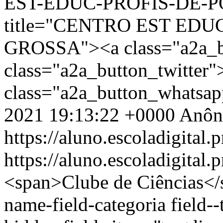
EST-EDUC-PROFIS-DE-PO
title="CENTRO EST EDU
GROSSA"><a class="a2a_b
class="a2a_button_twitter
class="a2a_button_whatsa
2021 19:13:22 +0000
Anôn
https://aluno.escoladigital.p
https://aluno.escoladigital.
<span>Clube de Ciências</span> <div class="field field--name-field-categoria field--type-entity-reference field--label-hidden field--items"> <div class="field--item"><a href="/Categoria-de-Pagina/Alunos" hreflang="pt-br">Alunos</a></div> </div> <span><span lang="" about="/usuario/DAYANE-CARDOSO-MENDES-DA-SILVA" typeof="schema:Person" property="schema:name" datatype="" content="dayanecardoso">DAYANE CARDOSO…</span></span> <span>qua, 10/11/2021 - 14:39</span> <div class="field field--name-field-texto field--type-text-long field--label-hidden field--item"><div class="panel panel-primary"> <div class="box-content panel-body"> <div class="hover-sombra"> </div> <p> </p> <blockquote> <p>Acompanhe as fases do processo:</p> </blockquote> <ul> <li><a href="https://www.documentador.pr.gov.br/documentador/pub.do?action=d&amp;uuid=@gtf-escriba-seed@1f2df48f-db04-4c6b-86e9-35a43fcbea06&amp;emPg=true" target="_blank">Edital n.º 133/2025 - GS/Seed</a> - Tornar Público o resultado dos recursos contra o resultado preliminar do processo de seleção interno “Meu Clube é Show”, regulamentado pelo Edital n.º 112/2025 – GS/SEED, referente à seleção de projetos dos clubes de ciência da Rede Pública Estadual de Educação do Paraná, conforme Anexo I deste Edital.</li> <li><a href="https://www.documentador.pr.gov.br/documentador/pub.do?action=d&amp;uuid=@gtf-escriba-seed@326b92b0-b24f-42dd-972c-430eb3344943&amp;emPg=true" target="_blank">Edital n.º 124/2025 - GS/Seed</a> - Tornar público o resultado final das inscrições homologadas para o processo de seleção interno “Meu Clube é Show”, regulamentado pelo Edital n.º 112/2025 – GS/Seed, referente à seleção de projetos dos clubes de ciência da rede pública estadual de educação do Paraná, conforme Anexo deste Edital.</li> <li><a href="https://www.documentador.pr.gov.br/documentador/pub.do?action=d&amp;uuid=@gtf-escriba-seed@e22c5a8a-08b0-437b-bc91-0550b8a9a7a5&amp;emPg=true" target="_blank">Edital n.º 123/2025 - GS/Seed</a> - Tornar público o resultado preliminar da Seleção dos Trabalhos para o processo de seleção interno “Meu Clube é Show”. Do resultado divulgado neste Edital cabe a interposição de recurso, no prazo previsto no subitem 6.1 do Edital n.º 112/2025 - GS/Seed.</li> <li><a href="https://www.documentador.pr.gov.br/documentador/pub.do?action=d&amp;uuid=@gtf-escriba-seed@1a6f1c8e-df0e-4501-9613-a0b8f41604c1&amp;emPg=true" target="_blank">Edital n.º 120/2025 - GS/Seed</a> - Tornar público o resultado preliminar com a lista de inscrições homologadas para o processo de seleção interno “Meu Clube é Show”. O período para interposição de recurso contra o resultado preliminar de homologação das inscrições é de 28 a 29 de outubro de 2025.</li> <li>Edital n.º 112/2025 - GS/Seed - <a href="https://www.documentador.pr.gov.br/documentador/pub.do?action=d&amp;uuid=@gtf-escriba-seed@f3d57d59-9dac-40b8-9422-fb8aefeb2d46&amp;emPg=true" target="_blank"><strong>Retificar </strong>o subitem “6.1” do item “6” do Cronograma”</a>.</li> <li><a href="https://www.documentador.pr.gov.br/documentador/pub.do?action=d&amp;uuid=@gtf-escriba-seed@cd4b2fdf-d7c1-4c27-ba26-ac86c5e647ab&amp;emPg=true" target="_blank">Edital n.º 112/2025 - GS/Seed</a> - Tornar público o presente Edital, que regulamenta o processo de seleção interno “Meu Clube é Show”, para a submissão de projetos dos clubes de ciência da rede pública estadual de educação do Paraná.</li> </ul> </div> </div> <p> </p> <p> </p> <div class="btgrid"> <div class="row row-1"> <div class="col col-md-6"> <div class="content"> <p> </p> <p> </p> <blockquote> <p>Assista ao vídeo e perceba como o <strong>Clube de Ciências</strong> tem contribuído para conscientizar a sociedade de que a ciência e a igualdade de gênero precisam estar juntas.</p> </blockquote> <p> </p> </div> </div> <div class="col col-md-2 col-md-offset-2"> <div class="content"> <p class="text-align-center"><iframe allowfullscreen="" frameborder="0" height="300" src="https://www.youtube.com/embed/2QANNIJU_zQ?si=s0obgHaBvPsIXiLG" width="169"></iframe></p> </div> </div> </div> </div> <p class="text-align-center"> </p> <p class="alert-box-celepar bg-cinza-azul-escuro text-align-center"><strong><span data-font-size="150%" style="font-size:150%">FICOU INTERESSADO(A)? SAIBA MAIS SOBRE O CLUBE DE CIÊNCIAS NO PARANÁ</span></strong></p> <p> </p> <div class="btgrid"> <div class="row row-1"> <div class="col col-md-3"> <div class="content"> </div> </div> <div class="col col-md-8"> <div class="content"> <p>O <strong>Clube de Ciências</strong> é uma iniciativa do <a href="https://paranafazciencia.uvpr.pr.gov.br/" target="_blank">NAPI Paraná Faz Ciência</a> que pretende organizar, em escolas de Educação Básica da Rede Estadual de Ensino do Paraná, uma <strong>Rede de C