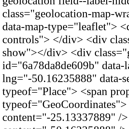
geolocation field--label-hi
class="geolocation-map-wr
data-map-type="leaflet"> <
controls"> </div> <div clas
show"></div> <div class="g
id="6a78da8de609b" data-l
lng="-50.16235888" data-s
typeof="Place"> <span pro
typeof="GeoCoordinates"> 
content="-25.13337889" />