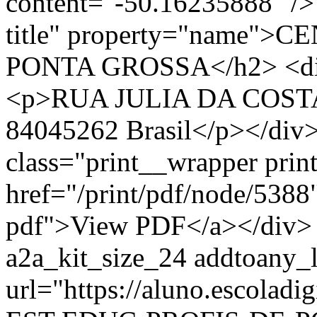
content="-50.16235888" /> 
title" property="name"
PONTA GROSSA</h2> <div 
<p>RUA JULIA DA COSTA,
84045262 Brasil</p></div>
class="print__wrapper pri
href="/print/pdf/node/5388"
pdf">View PDF</a></div> 
a2a_kit_size_24 addtoany_li
url="https://aluno.escolad