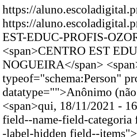
https://aluno.escoladigital.
https://aluno.escoladigit
EST-EDUC-PROFIS-OZO
<span>CENTRO EST EDU
NOGUEIRA</span> <span>
typeof="schema:Person" p
datatype="">Anônimo (não 
<span>qui, 18/11/2021 - 16
field--name-field-categoria f
-label-hidden field--items"