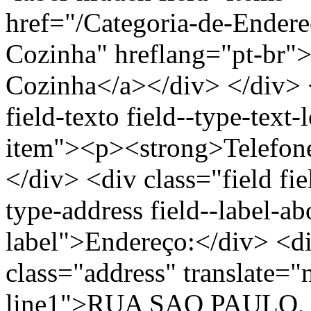
href="/Categoria-de-Ender
Cozinha" hreflang="pt-br"
Cozinha</a></div> </div> <
field-texto field--type-text-
item"><p><strong>Telefon
</div> <div class="field fie
type-address field--label-ab
label">Endereço:</div> <di
class="address" translate=
line1">RUA SAO PAULO, 3