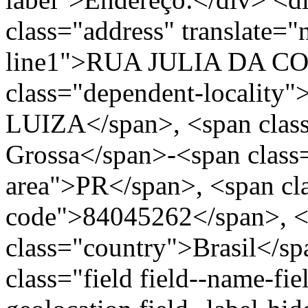
class="address" translate=
line1">RUA JULIA DA COS
class="dependent-locali
LUIZA</span>, <span class
Grossa</span>-<span class=
area">PR</span>, <span cla
code">84045262</span>, <
class="country">Brasil</s
class="field field--name-fie