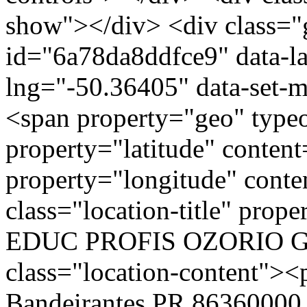
show"></div> <div class="g
id="6a78da8ddfce9" data-l
lng="-50.36405" data-set-m
<span property="geo" typ
property="latitude" conte
property="longitude" cont
class="location-title" p
EDUC PROFIS OZORIO G
class="location-content
Bandeirantes PR 86360000 