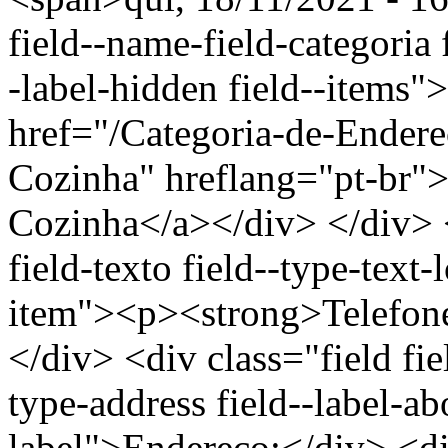
field--name-field-categoria f
-label-hidden field--items"
href="/Categoria-de-Ender
Cozinha" hreflang="pt-br"
Cozinha</a></div> </div> <
field-texto field--type-text-
item"><p><strong>Telefon
</div> <div class="field fie
type-address field--label-ab
label">Endereço:</div> <di