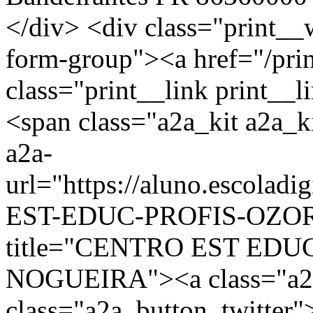
</div> <div class="print__
form-group"><a href="/pri
class="print__link print_
<span class="a2a_kit a2a_ki
a2a-
url="https://aluno.escolad
EST-EDUC-PROFIS-OZORI
title="CENTRO EST EDU
NOGUEIRA"><a class="a2a
class="a2a_button_twitter