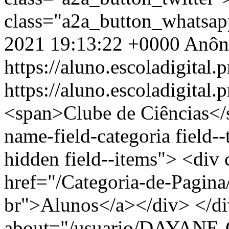
class="a2a_button_whatsa
2021 19:13:22 +0000
Anôn
https://aluno.escoladigital.p
https://aluno.escoladigital.
<span>Clube de Ciências</span> <div class="field field--name-field-categoria field--type-entity-reference field--label-hidden field--items"> <div class="field--item"><a href="/Categoria-de-Pagina/Alunos" hreflang="pt-br">Alunos</a></div> </div> <span><span lang="" about="/usuario/DAYANE-CARDOSO-MENDES-DA-SILVA" typeof="schema:Person" property="schema:name" datatype="" content="dayanecardoso">DAYANE CARDOSO…</span></span> <span>qua, 10/11/2021 - 14:39</span> <div class="field field--name-field-texto field--type-text-long field--label-hidden field--item"><div class="panel panel-primary"> <div class="box-content panel-body"> <div class="hover-sombra"> </div> <p> </p> <blockquote> <p>Acompanhe as fases do processo:</p> </blockquote> <ul> <li><a href="https://www.documentador.pr.gov.br/documentador/pub.do?action=d&amp;uuid=@gtf-escriba-seed@1f2df48f-db04-4c6b-86e9-35a43fcbea06&amp;emPg=true" target="_blank">Edital n.º 133/2025 - GS/Seed</a> - Tornar Público o resultado dos recursos contra o resultado preliminar do processo de seleção interno “Meu Clube é Show”, regulamentado pelo Edital n.º 112/2025 – GS/SEED, referente à seleção de projetos dos clubes de ciência da Rede Pública Estadual de Educação do Paraná, conforme Anexo I deste Edital.</li> <li><a href="https://www.documentador.pr.gov.br/documentador/pub.do?action=d&amp;uuid=@gtf-escriba-seed@326b92b0-b24f-42dd-972c-430eb3344943&amp;emPg=true" target="_blank">Edital n.º 124/2025 - GS/Seed</a> - Tornar público o resultado final das inscrições homologadas para o processo de seleção interno “Meu Clube é Show”, regulamentado pelo Edital n.º 112/2025 – GS/Seed, referente à seleção de projetos dos clubes de ciência da rede pública estadual de educação do Paraná, conforme Anexo deste Edital.</li> <li><a href="https://www.documentador.pr.gov.br/documentador/pub.do?action=d&amp;uuid=@gtf-escriba-seed@e22c5a8a-08b0-437b-bc91-0550b8a9a7a5&amp;emPg=true" target="_blank">Edital n.º 123/2025 - GS/Seed</a> - Tornar público o resultado preliminar da Seleção dos Trabalhos para o processo de seleção interno “Meu Clube é Show”. Do resultado divulgado neste Edital cabe a interposição de recurso, no prazo previsto no subitem 6.1 do Edital n.º 112/2025 - GS/Seed.</li> <li><a href="https://www.documentador.pr.gov.br/documentador/pub.do?action=d&amp;uuid=@gtf-escriba-seed@1a6f1c8e-df0e-4501-9613-a0b8f41604c1&amp;emPg=true" target="_blank">Edital n.º 120/2025 - GS/Seed</a> - Tornar público o resultado preliminar com a lista de inscrições homologadas para o processo de seleção interno “Meu Clube é Show”. O período para interposição de recurso contra o resultado preliminar de homologação das inscrições é de 28 a 29 de outubro de 2025.</li> <li>Edital n.º 112/2025 - GS/Seed - <a href="https://www.documentador.pr.gov.br/documentador/pub.do?action=d&amp;uuid=@gtf-escriba-seed@f3d57d59-9dac-40b8-9422-fb8aefeb2d46&amp;emPg=true" target="_blank"><strong>Retificar </strong>o subitem “6.1” do item “6” do Cronograma”</a>.</li> <li><a href="https://www.documentador.pr.gov.br/documentador/pub.do?action=d&amp;uuid=@gtf-escriba-seed@cd4b2fdf-d7c1-4c27-ba26-ac86c5e647ab&amp;emPg=true" target="_blank">Edital n.º 112/2025 - GS/Seed</a> - Tornar público o presente Edital, que regulamenta o processo de seleção interno “Meu Clube é Show”, para a submissão de projetos dos clubes de ciência da rede pública estadual de educação do Paraná.</li> </ul> </div> </div> <p> </p> <p> </p> <div class="btgrid"> <div class="row row-1"> <div class="col col-md-6"> <div class="content"> <p> </p> <p> </p> <blockquote> <p>Assista ao vídeo e perceba como o <strong>Clube de Ciências</strong> tem contribuído para conscientizar a sociedade de que a ciência e a igualdade de gênero precisam estar juntas.</p> </blockquote> <p> </p> </div> </div> <div class="col col-md-2 col-md-offset-2"> <div class="content"> <p class="text-align-center"><iframe allowfullscreen="" frameborder="0" height="300" src="https://www.youtube.com/embed/2QANNIJU_zQ?si=s0obgHaBvPsIXiLG" width="169"></iframe></p> </div> </div> </div> </div> <p class="text-align-center"> </p> <p class="alert-box-celepar bg-cinza-azul-escuro text-align-center"><strong><span data-font-size="150%" style="font-size:150%">FICOU INTERESSADO(A)? SAIBA MAIS SOBRE O CLUBE DE CIÊNCIAS NO PARANÁ</span></strong></p> <p> </p> <div class="btgrid"> <div class="row row-1"> <div class="col col-md-3"> <div class="content"> </div> </div> <div class="col col-md-8"> <div class="content"> <p>O <strong>Clube de Ciências</strong> é uma iniciativa do <a href="https://paranafazciencia.uvpr.pr.gov.br/" target="_blank">NAPI Paraná Faz Ciência</a> que pretende organizar, em escolas de Educação Básica da Rede Estadual de Ensino do Paraná, uma <strong>Rede de C