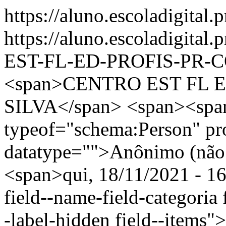
https://aluno.escoladigital.
https://aluno.escoladigit
EST-FL-ED-PROFIS-PR-C
<span>CENTRO EST FL E
SILVA</span> <span><span
typeof="schema:Person" p
datatype="">Anônimo (não 
<span>qui, 18/11/2021 - 16
field--name-field-categoria f
-label-hidden field--items"