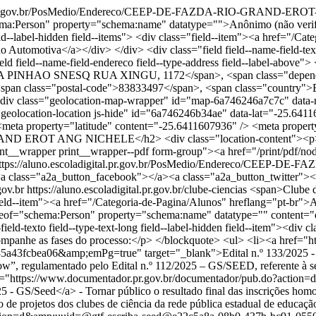
ital.pr.gov.br/PosMedio/Endereco/CEEP-DE-FAZDA-RIO-GRAND-E
erson" property="schema:name" datatype="">Anônimo (não verific
e field--label-hidden field--items"> <div class="field--item"><a href=
tomotiva</a></div> </div> <div class="field field--name-field-texto 
 field--name-field-endereco field--type-address field--label-above"> 
">RUA PINHAO SNESQ RUA XINGU, 1172</span>, <span class="depend
pan class="postal-code">83833497</span>, <span class="country">Bra
m"><div class="geolocation-map-wrapper" id="map-6a746246a7c7c" data
"geolocation-location js-hide" id="6a746246b34ae" data-lat="-25.641
meta property="latitude" content="-25.6411607936" /> <meta proper
 GRAND EROT ANG NICHELE</h2> <div class="location-content
nt__wrapper print__wrapper--pdf form-group"><a href="/print/pdf/no
url="https://aluno.escoladigital.pr.gov.br/PosMedio/Endereco/CE
"a2a_button_facebook"></a><a class="a2a_button_twitter"></a
gov.br
https://aluno.escoladigital.pr.gov.br/clube-ciencias
<span>Clube de Ciências</span> <div class="field field--name-field-categoria field--type-entity-reference field--label-hidden field--items"> <div class="field--item"><a href="/Categoria-de-Pagina/Alunos" hreflang="pt-br">Alunos</a></div> </div> <span><span lang="" about="/usuario/DAYANE-CARDOSO-MENDES-DA-SILVA" typeof="schema:Person" property="schema:name" datatype="" content="dayanecardoso">DAYANE CARDOSO…</span></span> <span>qua, 10/11/2021 - 14:39</span> <div class="field field--name-field-texto field--type-text-long field--label-hidden field--item"><div class="panel panel-primary"> <div class="box-content panel-body"> <div class="hover-sombra"> </div> <p> </p> <blockquote> <p>Acompanhe as fases do processo:</p> </blockquote> <ul> <li><a href="https://www.documentador.pr.gov.br/documentador/pub.do?action=d&amp;uuid=@gtf-escriba-seed@1f2df48f-db04-4c6b-86e9-35a43fcbea06&amp;emPg=true" target="_blank">Edital n.º 133/2025 - GS/Seed</a> - Tornar Público o resultado dos recursos contra o resultado preliminar do processo de seleção interno “Meu Clube é Show”, regulamentado pelo Edital n.º 112/2025 – GS/SEED, referente à seleção de projetos dos clubes de ciência da Rede Pública Estadual de Educação do Paraná, conforme Anexo I deste Edital.</li> <li><a href="https://www.documentador.pr.gov.br/documentador/pub.do?action=d&amp;uuid=@gtf-escriba-seed@326b92b0-b24f-42dd-972c-430eb3344943&amp;emPg=true" target="_blank">Edital n.º 124/2025 - GS/Seed</a> - Tornar público o resultado final das inscrições homologadas para o processo de seleção interno “Meu Clube é Show”, regulamentado pelo Edital n.º 112/2025 – GS/Seed, referente à seleção de projetos dos clubes de ciência da rede pública estadual de educação do Paraná, conforme