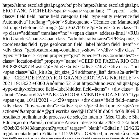
https://aluno.escoladigital.pr.gov.br/
pt-br
https://aluno.escoladig
EROT ANG NICHELE</span> <span><span lang="" typeof="schema:P
class="field field--name-field-categoria field--type-entity-referenc
Automotiva" hreflang="pt-br">Subsequente - Técnico em Manutenção Au
<strong>Telefone:</strong> (41) 36276955</p></div> <div class="field
<p class="address" translate="no"><span class="address-line1
Rio Grande</span>-<span class="administrative-area">PR</span>, <s
coordenadas field--type-geolocation field--label-hidden field--ite
<div class="geolocation-map-container js-show"></div> <div class=
typeof="Place"> <span property="geo" typeof="GeoCoordinates"> <
class="location-title" property="name">CEEP DE FAZDA RIO
PR 83833497 Brasil</p></div> </div> </div> </div> <div class="pri
<span class="a2a_kit a2a_kit_size_24 addtoany_list" data-a2a-
title="CEEP DE FAZDA RIO GRAND EROT ANG NICHELE"><a class=
2021 19:13:22 +0000
Anônimo
5212 at https://aluno.escoladigital.pr.