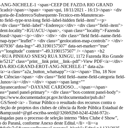
ROT-ANG-NICHELE-1
<span>CEEP DE FAZDA RIO GRAND
ado)</span></span> <span>qui, 18/11/2021 - 16:13</span> <div
"/Categoria-de-Endereco/Subsequente-Tecnico-em-Manutencao-
field--type-text-long field--label-hidden field--item"><p>
<div class="field--label">Endereço:</div> <div class="field--item">
ent-locality">IGUACU</span>, <span class="locality">Fazenda
sil</span></p></div> </div> <div class="field field--name-field-
-map-type="leaflet"> <div class="geolocation-map-controls"> </div>
1607936" data-lng="-49.3190157507" data-set-marker="true"
ty="longitude" content="-49.3190157507" /> </span> <h2
"><p>RUA PINHAO SNESQ RUA XINGU, 1172 Fazenda Rio Grande
de/5212" class="print__link print__link--pdf">View PDF</a></div>
EP-DE-FAZDA-RIO-GRAND-EROT-ANG-NICHELE-1" data-a2a-
><a class="a2a_button_whatsapp"></a></span>
Thu, 18 Nov
 Anexo deste Edital.</li> <li><a href="https://www.documentador.pr.gov.br/documentador/pub.do?action=d&amp;uuid=@gtf-escriba-seed@e22c5a8a-08b0-437b-bc91-0550b8a9a7a5&amp;emPg=true" target="_blank">Edital n.º 123/2025 - GS/Seed</a> - Tornar público o resultado preliminar da Seleção dos Trabalhos para o processo de seleção interno “Meu Clube é Show”. Do resultado divulgado neste Edital cabe a interposição de recurso, no prazo previsto no subitem 6.1 do Edital n.º 112/2025 - GS/Seed.</li> <li><a href="https://www.documentador.pr.gov.br/documentador/pub.do?action=d&amp;uuid=@gtf-escriba-seed@1a6f1c8e-df0e-4501-9613-a0b8f41604c1&amp;emPg=true" target="_blank">Edital n.º 120/2025 - GS/Seed</a> - Tornar público o resultado preliminar com a lista de inscrições homologadas para o processo de seleção interno “Meu Clube é Show”. O período para interposição de recurso contra o resultado preliminar de homologação das inscrições é de 28 a 29 de outubro de 2025.</li> <li>Edital n.º 112/2025 - GS/Seed - <a href="https://www.documentador.pr.gov.br/documentador/pub.do?action=d&amp;uuid=@gtf-escriba-seed@f3d57d59-9dac-40b8-9422-fb8aefeb2d46&amp;emPg=true" target="_blank"><strong>Retificar </strong>o subitem “6.1” do item “6” do Cronograma”</a>.</li> <li><a href="https://www.documentador.pr.gov.br/documentador/pub.do?action=d&amp;uuid=@gtf-escriba-seed@cd4b2fdf-d7c1-4c27-ba26-ac86c5e647ab&amp;emPg=true" target="_blank">Edital n.º 112/2025 - GS/Seed</a> - Tornar público o presente Edital, que regulamenta o processo de seleção interno “Meu Clube é Show”, para a submissão de projetos dos clubes de ciência da rede pública estadual de educação do Paraná.</li> </ul> </div> </div> <p> </p> <p> </p> <div class="btgrid"> <div class="row row-1"> <div class="col col-md-6"> <div class="content"> <p> </p> <p> </p> <blockquote> <p>Assista ao vídeo e perceba como o <strong>Clube de Ciências</strong> tem contribuído para conscientizar a sociedade de que a ciência e a igualdade de gênero precisam estar juntas.</p> </blockquote> <p> </p> </div> </div> <div class="col col-md-2 col-md-offset-2"> <div class="content"> <p class="text-align-center"><iframe allowfullscreen="" frameborder="0" height="300" src="https://www.youtube.com/embed/2QANNIJU_zQ?si=s0obgHaBvPsIXiLG" width="169"></iframe></p> </div> </div> </div> </div> <p class="text-align-center"> </p> <p class="alert-box-celepar bg-cinza-azul-escuro text-align-center"><strong><span data-font-size="150%" style="font-size:150%">FICOU INTERESSADO(A)? SAIBA MAIS SOBRE O CLUBE DE CIÊNCIAS NO PARANÁ</span></strong></p> <p> </p> <div class="btgrid"> <div class="row row-1"> <div class="col col-md-3"> <div class="content"> </div> </div> <div class="col col-md-8"> <div class="content"> <p>O <strong>Clube de Ciências</strong> é uma iniciativa do <a href="https://paranafazciencia.uvpr.pr.gov.br/" target="_blank">NAPI Paraná Faz Ciência</a> que pretende organizar, em escolas de Educação Básica da Rede Estadual de Ensino do Paraná, uma <strong>Rede de Clubes Paraná Faz Ciência</strong>.</p> <p>A ideia é oportunizar aos estudantes um mergulho na ciência e tecnologia, oferendo a eles um novo olhar sobre o mundo que os cerca, trazendo-os para o universo da ciência.</p> <p>O projeto-piloto prevê a criação de <strong>200 clubes</strong> no Paraná. Eles serão espaços de trabalho colaborativo, amplificando a cultura científica dos estudantes das escolas da Rede Estadual de Ensino do Paraná e habilitando esses jovens para desenvolver a ampla cidadania.</p> </div> </div> </div> </div> <p> </p> <p> </p> <p class="alert-box-celepar bg-cinza-azul-escuro text-align-center"><strong><span data-font-size="150%" style="font-size:150%">OBJETIVOS</span></strong></p> <p> </p> <div class="btgrid"> <div class="row row-1"> <div class="col col-md-4"> <div class="content"> <div class="btgrid"> <div class="row row-1"> <div class="col col-md-4 col-md-offset-4"> <div class="content"> </div> </div> </div> </div> <p>Fomentar projetos de pesquisa estudantis, de extensão e iniciativas de divulgação e popularização da Ciência.</p> <p> </p> </div> </div> <div class="col col-md-4"> <div class="content"> <div class="btgrid"> <div class="row row-1"> <div class="col col-md-4 col-md-offset-4"> <div class="content"> </div> </div> </div> </div> <p>Ampliar o interesse dos jovens pela ciência, carreiras científicas, com ações de inclusão, garantindo a diversidade.</p> <p> </p> </div> </div> <div class="col col-md-4"> <div class="content"> <div class="btgrid"> <div class="row row-1"> <div class="col col-md-4 col-md-offset-4"> <div class="content"> </div> </div> </div> </div> <p>Estimular a partilha de conhecimentos, experiências e boas práticas entre escolas de diferentes regiões do PR.</p> <p> </p> </div> </div> </div> </div> <div class="btgrid"> <div class="row row-1"> <div class="col col-md-4"> <div class="content"> <div class="btgrid"> <div class="row row-1"> <div class="col col-md-4 col-md-offset-4"> <div class="content"> </div> </div> </div> </div> <p>Fortalecer o diálogo com a sociedade e a Educação Básica por meio da divulgação e popularização da ciência.</p> <p> </p> </div> </div> <div class="col col-md-4"> <div class="content"> <div class="btgrid"> <div class="row row-1"> <div class="col col-md-4 col-md-offset-4"> <div class="content"> </div> </div> </div> </div> <p>Proporcionar ambientes de aprendizagem que estimulem o entusiasmo pela ciência e pela aprendizagem.</p> <p> </p> </div> </div> <div class="col col-md-4"> <div class="content"> <div class="btgrid"> <div class="row row-1"> <div class="col col-md-4 col-md-offset-4"> <div class="content"> </div> </div> </div> </div> <p>Oportunizar o envolvimento dos clubistas em Feiras de Ciências regionais, estaduais e até nacionais.</p> <p> </p> </div> </div> </div> </div> <div class="btgrid"> <div class="row row-1"> <div class="col col-md-4"> <div class="content"> <div class="btgrid"> <div class="row row-1"> <div class="col col-md-4 col-md-offset-4"> <div class="content"> </div> </div> </div> </div> <p>Contribuir para reestruturação das estratégias de ensino usadas pelos professores</p> <p class="text-align-center"> </p> </div> </div> <div class="col col-md-4"> <div class="content"> <div class="btgrid"> <div class="row row-1"> <div class="col col-md-4 col-md-offset-4"> <div class="content"> </div> </div> </div> </div> <p>Fomentar a abertura da Escola à comunidade local.</p> <p class="text-align-center"> </p> </div> </div> <div class="col col-md-4"> <div class="content"> <div class="btgrid"> <div class="row row-1"> <div class="col col-md-4 col-md-offset-4"> <div class="content"> </div> </div> </div> </div> <p>Promover a articulação entre o ensino formal e não formal</p> </div> </div> </div> </div> <p> </p> <p class="alert-box-celepar bg-cinza-azul-escuro text-align-center"><strong><span data-font-size="150%" style="font-size:150%">CLUBE DE CIÊNCIAS EM NÚMEROS</span></strong></p> <p> </p> <p> </p> <div class="btgrid"> <div class="row row-1"> <div class="col col-md-4"> <div class="content"> <h4 class="text-align-center"><span data-color="#0072BB" style="color:#0072bb"><span class="count">200</span> clubes</span></h4> <p class="text-align-center">distribuídos nos 32 NREs</p> <p class="text-align-center"> </p> </div> </div> <div class="col col-md-4"> <div class="content"> <h4 class="text-align-center"><span data-color="#0072BB" style="color:#0072bb">R$ <span class="count">23</span>.<span class="count">5</span>mi </span></h4> <p class="text-align-center">em investimentos</p> <p class="text-align-center"> </p> </div> </div> <div class="col col-md-4"> <div class="content"> <h4 class="text-align-center"><span data-color="#0072BB" style="color:#0072bb"><span class="count">6 </span> mil </span></h4> <p class="text-align-center">estudantes</p> <p class="text-align-center"> </p> </div> </div> </div> </div> <div class="btgrid"> <div class="row row-1"> <div class="col col-md-4"> <div class="content"> <h4 class="text-align-center"><span data-color="#0072BB" style="color:#0072bb"><span class="count">25</span> mil </span></h4> <p class="text-align-center">paranaenses como público<