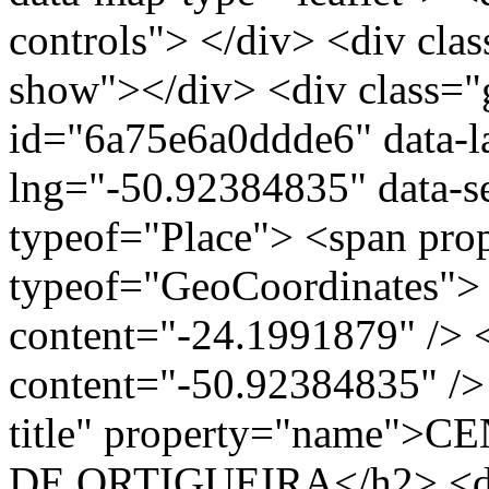
controls"> </div> <div clas
show"></div> <div class="g
id="6a75e6a0ddde6" data-l
lng="-50.92384835" data-s
typeof="Place"> <span pro
typeof="GeoCoordinates"> 
content="-24.1991879" /> 
content="-50.92384835" /> 
title" property="name"
DE ORTIGUEIRA</h2> <div 