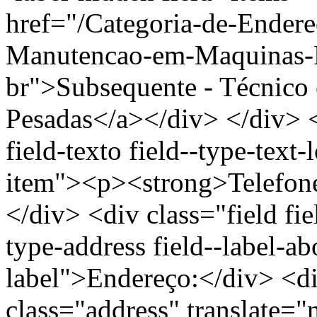
href="/Categoria-de-Ender
Manutencao-em-Maquinas-P
br">Subsequente - Técnic
Pesadas</a></div> </div> <
field-texto field--type-text-
item"><p><strong>Telefon
</div> <div class="field fie
type-address field--label-ab
label">Endereço:</div> <di
class="address" translate=