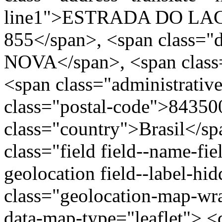
line1">ESTRADA DO LA
855</span>, <span class="
NOVA</span>, <span class=
<span class="administrativ
class="postal-code">84350
class="country">Brasil</s
class="field field--name-fie
geolocation field--label-hi
class="geolocation-map-w
data-map-type="leaflet"> <