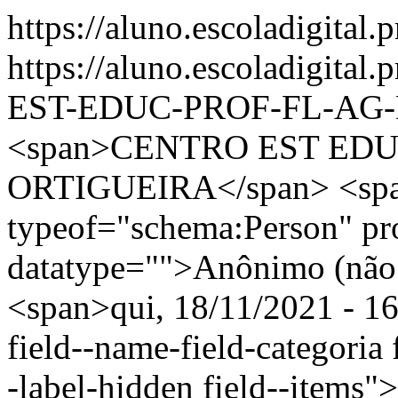
https://aluno.escoladigital.
https://aluno.escoladigit
EST-EDUC-PROF-FL-AG
<span>CENTRO EST EDU
ORTIGUEIRA</span> <spa
typeof="schema:Person" p
datatype="">Anônimo (não 
<span>qui, 18/11/2021 - 16
field--name-field-categoria f
-label-hidden field--items"