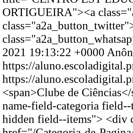
ORTIGUEIRA"><a class="a
class="a2a_button_twitter
class="a2a_button_whatsa
2021 19:13:22 +0000
Anôn
https://aluno.escoladigital.p
https://aluno.escoladigital.
<span>Clube de Ciências</span> <div class="field field--name-field-categoria field--type-entity-reference field--label-hidden field--items"> <div class="field--item"><a href="/Categoria-de-Pagina/Alunos" hreflang="pt-br">Alunos</a></div> </div> <span><span lang="" about="/usuario/DAYANE-CARDOSO-MENDES-DA-SILVA" typeof="schema:Person" property="schema:name" datatype="" content="dayanecardoso">DAYANE CARDOSO…</span></span> <span>qua, 10/11/2021 - 14:39</span> <div class="field field--name-field-texto field--type-text-long field--label-hidden field--item"><div class="panel panel-primary"> <div class="box-content panel-body"> <div class="hover-sombra"> </div> <p> </p> <blockquote> <p>Acompanhe as fases do processo:</p> </blockquote> <ul> <li><a href="https://www.documentador.pr.gov.br/documentador/pub.do?action=d&amp;uuid=@gtf-escriba-seed@1f2df48f-db04-4c6b-86e9-35a43fcbea06&amp;emPg=true" target="_blank">Edital n.º 133/2025 - GS/Seed</a> - Tornar Público o resultado dos recursos contra o resultado preliminar do processo de seleção interno “Meu Clube é Show”, regulamentado pelo Edital n.º 112/2025 – GS/SEED, referente à seleção de projetos dos clubes de ciência da Rede Pública Estadual de Educação do Paraná, conforme Anexo I deste Edital.</li> <li><a href="https://www.documentador.pr.gov.br/documentador/pub.do?action=d&amp;uuid=@gtf-escriba-seed@326b92b0-b24f-42dd-972c-430eb3344943&amp;emPg=true" target="_blank">Edital n.º 124/2025 - GS/Seed</a> - Tornar público o resultado final das inscrições homologadas para o processo de seleção interno “Meu Clube é Show”, regulamentado pelo Edital n.º 112/2025 – GS/Seed, referente à seleção de projetos dos clubes de ciência da rede pública estadual de educação do Paraná, conforme Anexo deste Edital.</li> <li><a href="https://www.documentador.pr.gov.br/documentador/pub.do?action=d&amp;uuid=@gtf-escriba-seed@e22c5a8a-08b0-437b-bc91-0550b8a9a7a5&amp;emPg=true" target="_blank">Edital n.º 123/2025 - GS/Seed</a> - Tornar público o resultado preliminar da Seleção dos Trabalhos para o processo de seleção interno “Meu Clube é Show”. Do resultado divulgado neste Edital cabe a interposição de recurso, no prazo previsto no subitem 6.1 do Edital n.º 112/2025 - GS/Seed.</li> <li><a href="https://www.documentador.pr.gov.br/documentador/pub.do?action=d&amp;uuid=@gtf-escriba-seed@1a6f1c8e-df0e-4501-9613-a0b8f41604c1&amp;emPg=true" target="_blank">Edital n.º 120/2025 - GS/Seed</a> - Tornar público o resultado preliminar com a lista de inscrições homologadas para o processo de seleção interno “Meu Clube é Show”. O período para interposição de recurso contra o resultado preliminar de homologação das inscrições é de 28 a 29 de outubro de 2025.</li> <li>Edital n.º 112/2025 - GS/Seed - <a href="https://www.documentador.pr.gov.br/documentador/pub.do?action=d&amp;uuid=@gtf-escriba-seed@f3d57d59-9dac-40b8-9422-fb8aefeb2d46&amp;emPg=true" target="_blank"><strong>Retificar </strong>o subitem “6.1” do item “6” do Cronograma”</a>.</li> <li><a href="https://www.documentador.pr.gov.br/documentador/pub.do?action=d&amp;uuid=@gtf-escriba-seed@cd4b2fdf-d7c1-4c27-ba26-ac86c5e647ab&amp;emPg=true" target="_blank">Edital n.º 112/2025 - GS/Seed</a> - Tornar público o presente Edital, que regulamenta o processo de seleção interno “Meu Clube é Show”, para a submissão de projetos dos clubes de ciência da rede pública estadual de educação do Paraná.</li> </ul> </div> </div> <p> </p> <p> </p> <div class="btgrid"> <div class="row row-1"> <div class="col col-md-6"> <div class="content"> <p> </p> <p> </p> <blockquote> <p>Assista ao vídeo e perceba como o <strong>Clube de Ciências</strong> tem contribuído para conscientizar a sociedade de que a ciência e a igualdade de gênero precisam estar juntas.</p> </blockquote> <p> </p> </div> </div> <div class="col col-md-2 col-md-offset-2"> <div class="content"> <p class="text-align-center"><iframe allowfullscreen="" frameborder="0" height="300" src="https://www.youtube.com/embed/2QANNIJU_zQ?si=s0obgHaBvPsIXiLG" width="169"></iframe></p> </div> </div> </div> </div> <p class="text-align-center"> </p> <p class="alert-box-celepar bg-cinza-azul-escuro text-align-center"><strong><span data-font-size="150%" style="font-size:150%">FICOU INTERESSADO(A)? SAIBA MAIS SOBRE O CLUBE DE CIÊNCIAS NO PARANÁ</span></strong></p> <p> </p> <div class="btgrid"> <div class="row row-1"> <div class="col col-md-3"> <div class="content"> </div> </div> <div class="col col-md-8"> <div class="content"> <p>O <strong>Clube de Ciências</strong> é uma iniciativa do <a href="https://paranafazciencia.uvpr.pr.gov.br/" target="_blank">NAPI Paraná Faz Ciência</a> que pretende organizar, em escolas de Educação Básica da Rede Estadual de Ensino do Paraná, uma <strong>Rede de C