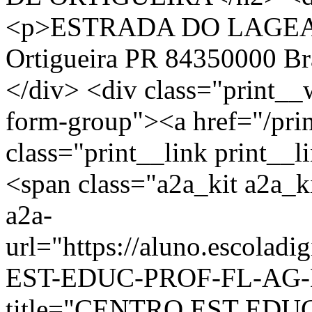
<p>ESTRADA DO LAGEA
Ortigueira PR 84350000 Br
</div> <div class="print__
form-group"><a href="/pri
class="print__link print_
<span class="a2a_kit a2a_ki
a2a-
url="https://aluno.escolad
EST-EDUC-PROF-FL-AG-D
title="CENTRO EST EDU