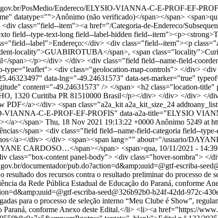
tal.pr.gov.br/PosMedio/Endereco/ELYSIO-VIANNA-C-E-PROF-EF-PRO
" datatype="">Anônimo (não verificado)</span></span> <span>qui, 18
tems"> <div class="field--item"><a href="/Categoria-de-Endereco/Subse
xto field--type-text-long field--label-hidden field--item"><p><strong>
lass="field--label">Endereço:</div> <div class="field--item"><p class
locality">GUABIROTUBA</span>, <span class="locality">Curitiba
span></p></div> </div> <div class="field field--name-field-coordenad
type="leaflet"> <div class="geolocation-map-controls"> </div> <div 
="-25.46323497" data-lng="-49.24631573" data-set-marker="true" typ
longitude" content="-49.24631573" /> </span> <h2 class="locatio
20 Curitiba PR 81510000 Brasil</p></div> </div> </div> </div> 
iew PDF</a></div> <span class="a2a_kit a2a_kit_size_24 addtoany_list
o/ELYSIO-VIANNA-C-E-PROF-EF-PROFIS" data-a2a-title="ELYSIO VI
"></a></span>
Thu, 18 Nov 2021 19:13:22 +0000
Anônimo
5249 at ht
conforme Anexo I deste Edital.</li> <li><a href="https://www.documentador.pr.gov.br/documentador/pub.do?action=d&amp;uuid=@gtf-escriba-seed@326b92b0-b24f-42dd-972c-430eb3344943&amp;emPg=true" target="_blank">Edital n.º 124/2025 - GS/Seed</a> - Tornar público o resultado final das inscrições homologadas para o processo de seleção interno “Meu Clube é Show”, regulamentado pelo Edital n.º 112/2025 – GS/Seed, referente à seleção de projetos dos clubes de ciência da rede pública estadual de educação do Paraná, conforme Anexo deste Edital.</li> <li><a href="https://www.documentador.pr.gov.br/documentador/pub.do?action=d&amp;uuid=@gtf-escriba-seed@e22c5a8a-08b0-437b-bc91-0550b8a9a7a5&amp;emPg=true" target="_blank">Edital n.º 123/2025 - GS/Seed</a> - Tornar público o resultado preliminar da Seleção dos Trabalhos para o processo de seleção interno “Meu Clube é Show”. Do resultado divulgado neste Edital cabe a interposição de recurso, no prazo previsto no subitem 6.1 do Edital n.º 112/2025 - GS/Seed.</li> <li><a href="https://www.documentador.pr.gov.br/documentador/pub.do?action=d&amp;uuid=@gtf-escriba-seed@1a6f1c8e-df0e-4501-9613-a0b8f41604c1&amp;emPg=true" target="_blank">Edital n.º 120/2025 - GS/Seed</a> - Tornar público o resultado preliminar com a lista de inscrições homologadas para o processo de seleção interno “Meu Clube é Show”. O período para interposição de recurso contra o resultado preliminar de homologação das inscrições é de 28 a 29 de outubro de 2025.</li> <li>Edital n.º 112/2025 - GS/Seed - <a href="https://www.documentador.pr.gov.br/documentador/pub.do?action=d&amp;uuid=@gtf-escriba-seed@f3d57d59-9dac-40b8-9422-fb8aefeb2d46&amp;emPg=true" target="_blank"><strong>Retificar </strong>o subitem “6.1” do item “6” do Cronograma”</a>.</li> <li><a href="https://www.documentador.pr.gov.br/documentador/pub.do?action=d&amp;uuid=@gtf-escriba-seed@cd4b2fdf-d7c1-4c27-ba26-ac86c5e647ab&amp;emPg=true" target="_blank">Edital n.º 112/2025 - GS/Seed</a> - Tornar público o presente Edital, que regulamenta o processo de seleção interno “Meu Clube é Show”, para a submissão de projetos dos clubes de ciência da rede pública estadual de educação do Paraná.</li> </ul> </div> </div> <p> </p> <p> </p> <div class="btgrid"> <div class="row row-1"> <div class="col col-md-6"> <div class="content"> <p> </p> <p> </p> <blockquote> <p>Assista ao vídeo e perceba como o <strong>Clube de Ciências</strong> tem contribuído para conscientizar a sociedade de que a ciência e a igualdade de gênero precisam estar juntas.</p> </blockquote> <p> </p> </div> </div> <div class="col col-md-2 col-md-offset-2"> <div class="content"> <p class="text-align-center"><iframe allowfullscreen="" frameborder="0" height="300" src="https://www.youtube.com/embed/2QANNIJU_zQ?si=s0obgHaBvPsIXiLG" width="169"></iframe></p> </div> </div> </div> </div> <p class="text-align-center"> </p> <p class="alert-box-celepar bg-cinza-azul-escuro text-align-center"><strong><span data-font-size="150%" style="font-size:150%">FICOU INTERESSADO(A)? SAIBA MAIS SOBRE O CLUBE DE CIÊNCIAS NO PARANÁ</span></strong></p> <p> </p> <div class="btgrid"> <div class="row row-1"> <div class="col col-md-3"> <div class="content"> </div> </div> <div class="col col-md-8"> <div class="content"> <p>O <strong>Clube de Ciências</strong> é uma iniciativa do <a href="https://paranafazciencia.uvpr.pr.gov.br/" target="_blank">NAPI Paraná Faz Ciência</a> que pretende organizar, em escolas de Educação Básica da Rede Estadual de Ensino do Paraná, uma <strong>Rede de Clubes Paraná Faz Ciência</strong>.</p> <p>A ideia é oportunizar aos estudantes um mergulho na ciência e tecnologia, oferendo a eles um novo olhar sobre o mundo que os cerca, trazendo-os para o universo da ciência.</p> <p>O projeto-piloto prevê a criação de <strong>200 clubes</strong> no Paraná. Eles serão espaços de trabalho colaborativo, amplificando a cultura científica dos estudantes das escolas da Rede Estadual de Ensino do Paraná e habilitando esses jovens para desenvolver a ampla cidadania.</p> </div> </div> </div> </div> <p> </p> <p> </p> <p class="alert-box-celepar bg-cinza-azul-escuro text-align-center"><strong><span data-font-size="150%" style="font-size:150%">OBJETIVOS</span></strong></p> <p> </p> <div class="btgrid"> <div class="row row-1"> <div class="col col-md-4"> <div class="content"> <div class="btgrid"> <div class="row row-1"> <div class="col col-md-4 col-md-offset-4"> <