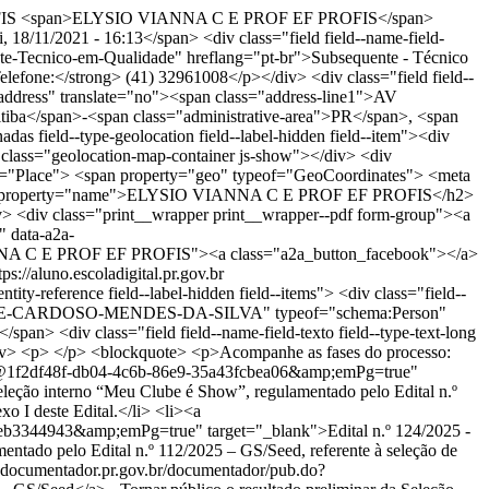
FIS
<span>ELYSIO VIANNA C E PROF EF PROFIS</span>
/11/2021 - 16:13</span> <div class="field field--name-field-
quente-Tecnico-em-Qualidade" hreflang="pt-br">Subsequente - Técnico
Telefone:</strong> (41) 32961008</p></div> <div class="field field--
="address" translate="no"><span class="address-line1">AV
</span>-<span class="administrative-area">PR</span>, <span
as field--type-geolocation field--label-hidden field--item"><div
class="geolocation-map-container js-show"></div> <div
eof="Place"> <span property="geo" typeof="GeoCoordinates"> <meta
n-title" property="name">ELYSIO VIANNA C E PROF EF PROFIS</h2>
<div class="print__wrapper print__wrapper--pdf form-group"><a
" data-a2a-
ANNA C E PROF EF PROFIS"><a class="a2a_button_facebook"></a>
tps://aluno.escoladigital.pr.gov.br
div class="content"> </div> </div> </div> </div> <p>Fomentar projetos de pesquisa estudantis, de extensão e iniciativas de divulgação e popularização da Ciência.</p> <p> </p> </div> </div> <div class="col col-md-4"> <div class="content"> <div class="btgrid"> <div class="row row-1"> <div class="col col-md-4 col-md-offset-4"> <div class="content"> </div> </div> </div> </div> <p>Ampliar o interesse dos jovens pela ciência, carreiras científicas, com ações de inclusão, garantindo a diversidade.</p> <p> </p> </div> </div> <div class="col col-md-4"> <div class="content"> <div class="btgrid"> <div class="row row-1"> <div class="col col-md-4 col-md-offset-4"> <div class="content"> </div> </div> </div> </div> <p>Estimular a partilha de conhecimentos, experiências e boas práticas entre escolas de diferentes regiões do PR.</p> <p> </p> </div> </div> </div> </div> <div class="btgrid"> <div class="row row-1"> <div class="col col-md-4"> <div class="content"> <div class="btgrid"> <div class="row row-1"> <div class="col col-md-4 col-md-offset-4"> <div class="content"> </div> </div> </div> </div> <p>Fortalecer o diálogo com a sociedade e a Educação Básica por meio da divulgação e popularização da ciência.</p> <p> </p> </div> </div> <div class="col col-md-4"> <div class="content"> <div class="btgrid"> <div class="row row-1"> <div class="col col-md-4 col-md-offset-4"> <div class="content"> </div> </div> </div> </div> <p>Proporcionar ambientes de aprendizagem que estimulem o entusiasmo pela ciência e pela aprendizagem.</p> <p> </p> </div> </div> <div class="col col-md-4"> <div class="content"> <div class="btgrid"> <div class="row row-1"> <div class="col col-md-4 col-md-offset-4"> <div class="content"> </div> </div> </div> </div> <p>Oportunizar o envolvimento dos clubistas em Feiras de Ciências regionais, estaduais e até nacionais.</p> <p> </p> </div> </div> </div> </div> <div class="btgrid"> <div class="row row-1"> <div class="col col-md-4"> <div class="content"> <div class="btgrid"> <div class="row row-1"> <div class="col col-md-4 col-md-offset-4"> <div class="content"> </div> </div> </div> </div> <p>Contribuir para reestruturação das estratégias de ensino usadas pelos professores</p> <p class="text-align-center"> </p> </div> </div> <div class="col col-md-4"> <div class="content"> <div class="btgrid"> <div class="row row-1"> <div class="col col-md-4 col-md-offset-4"> <div class="content"> </div> </div> </div> </div> <p>Fomentar a abertura da Escola à comunidade local.</p> <p class="text-align-center"> </p> </div> </div> <div class="col col-md-4"> <div class="content"> <div class="btgrid"> <div class="row row-1"> <div class="col col-md-4 col-md-offset-4"> <div class="content"> </div> </div> </div> </div> <p>Promover a articulação entre o ensino formal e não formal</p> </div> </div> </div> </div> <p> </p> <p class="alert-box-celepar bg-cinza-azul-escuro text-align-center"><strong><span data-font-size="150%" style="font-size:150%">CLUBE DE CIÊNCIAS EM NÚMEROS</span></strong></p> <p> </p> <p> </p> <div class="btgrid"> <div class="row row-1"> <div class="col col-md-4"> <div class="content"> <h4 class="text-align-center"><span data-color="#0072BB" style="color:#0072bb"><span class="count">200</span> clubes</span></h4> <p class="text-align-center">distribuídos nos 32 NREs</p> <p class="text-align-center"> </p> </div> </div> <div class="col col-md-4"> <div class="content"> <h4 class="text-align-center"><span data-color="#0072BB" style="color:#0072bb">R$ <span class="count">23</span>.<span class="count">5</span>mi </span></h4> <p class="text-align-center">em investimentos</p> <p class="text-align-center"> </p> </div> </div> <div class="col col-md-4"> <div class="content"> <h4 class="text-align-center"><span data-color="#0072BB" style="color:#0072bb"><span class="count">6 </span> mil </span></h4> <p class="text-align-center">estudantes</p> <p class="text-align-center"> </p> </div> </div> </div> </div> <div class="btgrid"> <div class="row row-1"> <div class="col col-md-4"> <div class="content"> <h4 class="text-align-center"><span data-color="#0072BB" style="color:#0072bb"><span class="count">25</span> mil </span></h4> <p class="text-align-center">paranaenses como público<