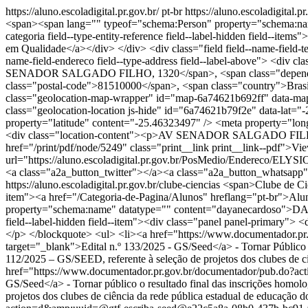
https://aluno.escoladigital.pr.gov.br/
pt-br
https://aluno.escoladigi
<span><span lang="" typeof="schema:Person" property="schema:name
categoria field--type-entity-reference field--label-hidden field--i
em Qualidade</a></div> </div> <div class="field field--name-field-te
name-field-endereco field--type-address field--label-above"> <div c
SENADOR SALGADO FILHO, 1320</span>, <span class="dependent-
class="postal-code">81510000</span>, <span class="country">Brasil</
class="geolocation-map-wrapper" id="map-6a74621b692ff" data-map-
class="geolocation-location js-hide" id="6a74621b79f2e" data-lat
property="latitude" content="-25.46323497" /> <meta property="
<div class="location-content"><p>AV SENADOR SALGADO FILHO, 13
href="/print/pdf/node/5249" class="print__link print__link--pdf">V
url="https://aluno.escoladigital.pr.gov.br/PosMedio/Enderec
<a class="a2a_button_twitter"></a><a class="a2a_button_whatsapp
https://aluno.escoladigital.pr.gov.br/clube-ciencias
<span>Clube de Ciências</span> <div class="field field--name-field-categoria field--type-entity-reference field--label-hidden field--items"> <div class="field--item"><a href="/Categoria-de-Pagina/Alunos" hreflang="pt-br">Alunos</a></div> </div> <span><span lang="" about="/usuario/DAYANE-CARDOSO-MENDES-DA-SILVA" typeof="schema:Person" property="schema:name" datatype="" content="dayanecardoso">DAYANE CARDOSO…</span></span> <span>qua, 10/11/2021 - 14:39</span> <div class="field field--name-field-texto field--type-text-long field--label-hidden field--item"><div class="panel panel-primary"> <div class="box-content panel-body"> <div class="hover-sombra"> </div> <p> </p> <blockquote> <p>Acompanhe as fases do processo:</p> </blockquote> <ul> <li><a href="https://www.documentador.pr.gov.br/documentador/pub.do?action=d&amp;uuid=@gtf-escriba-seed@1f2df48f-db04-4c6b-86e9-35a43fcbea06&amp;emPg=true" target="_blank">Edital n.º 133/2025 - GS/Seed</a> - Tornar Público o resultado dos recursos contra o resultado preliminar do processo de seleção interno “Meu Clube é Show”, regulamentado pelo Edital n.º 112/2025 – GS/SEED, referente à seleção de projetos dos clubes de ciência da Rede Pública Estadual de Educação do Paraná, 