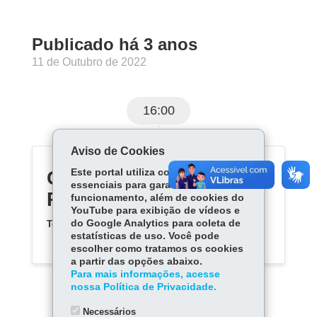
Publicado há 3 anos
11 de Outubro de 2022
16:00
Aviso de Cookies
CENTRO EST EDUC
Este portal utiliza cookies
essenciais para garantir seu
PROFIS DE CURITIBA
funcionamento, além de cookies do
YouTube para exibição de vídeos e
do Google Analytics para coleta de
Telefone:
(41) 32769534
estatísticas de uso. Você pode
escolher como tratamos os cookies
a partir das opções abaixo.
Para mais informações, acesse
nossa Política de Privacidade.
Necessários