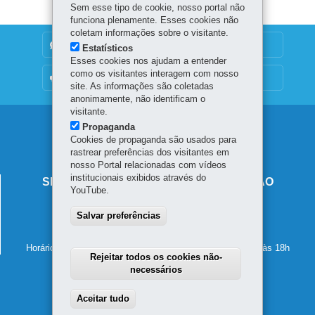
Sem esse tipo de cookie, nosso portal não
funciona plenamente. Esses cookies não
coletam informações sobre o visitante.
DENUNCIE CORRUPÇÃO
Estatísticos
Esses cookies nos ajudam a entender
como os visitantes interagem com nosso
OUVIDORIA
site. As informações são coletadas
anonimamente, não identificam o
visitante.
Navegação
Propaganda
Cookies de propaganda são usados para
principal
rastrear preferências dos visitantes em
nosso Portal relacionadas com vídeos
institucionais exibidos através do
SECRETARIA DE ESTADO DA EDUCAÇÃO
YouTube.
Av. Presidente Kennedy, 2511 - Guaíra
Salvar preferências
80610-011
-
Curitiba
-
PR
MAPA
41 3340-1500
Horário de atendimento: de segunda a sexta-feira, das 8h às 18h
Rejeitar todos os cookies não-
necessários
Aceitar tudo
Withdraw consent