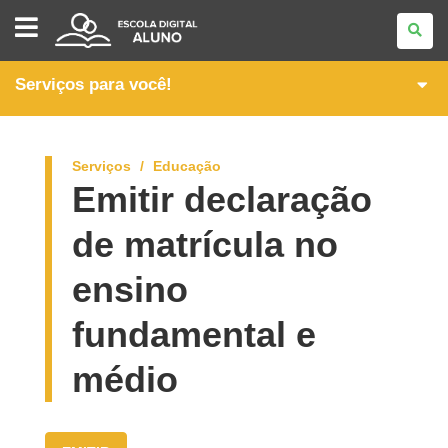
ESCOLA
DIGITAL
-
ALUNO
Serviços para você!
Serviços
Educação
Emitir declaração
de matrícula no
ensino
fundamental e
médio