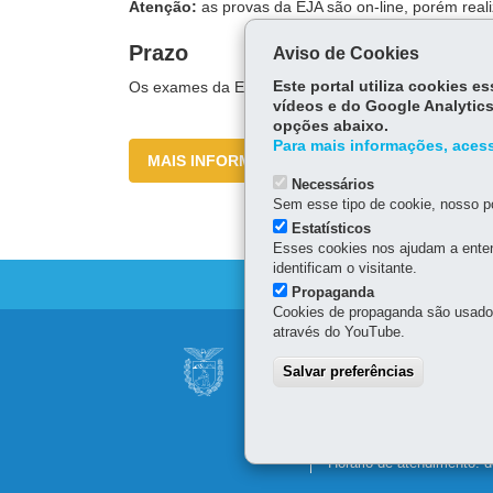
Atenção:
as provas da EJA são on-line, porém real
Prazo
Aviso de Cookies
Os exames da Educação de Jovens e Adultos são r
Este portal utiliza cookies 
vídeos e do Google Analytics
opções abaixo.
Para mais informações, acess
MAIS INFORMAÇÕES
Necessários
Sem esse tipo de cookie, nosso po
Estatísticos
Esses cookies nos ajudam a enten
identificam o visitante.
Propaganda
Cookies de propaganda são usados 
através do YouTube.
Navegação
SECRETARIA DE 
Salvar preferências
principal
Av. Presidente Kennedy, 
80610-011
-
Curitiba
-
PR
41 3340-1500
Horário de atendimento: d