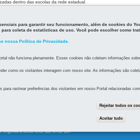
izadas dentro das escolas da rede estadual.
ealizados conforme
essenciais para garantir seu funcionamento, além de cookies do Y
edital
publicado pela Secretaria de Educação.
 para coleta de estatísticas de uso. Você pode escolher como tra
e nossa Política de Privacidade.
rtal não funciona plenamente. Esses cookies não coletam informações sobre 
der como os visitantes interagem com nosso site. As informações são cole
para rastrear preferências dos visitantes em nosso Portal relacionadas com 
ESTADO DA EDUCAÇÃO
Rejeitar todos os co
2511 - Guaíra
MAPA
Aceitar tudo
With
e segunda a sexta-feira, das 8h às 18h