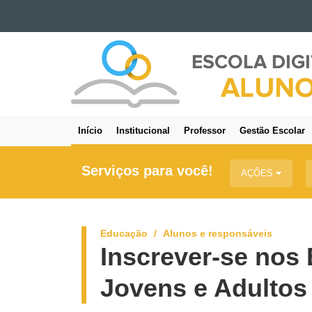
Ir para o conteúdo
ESCOLA
Ir para a navegação
DIGITAL
Ir para a busca
-
Mapa do site
ALUNO
Início
Institucional
Professor
Gestão Escolar
Navegação
principal
Serviços para você!
AÇÕES
Educação
Alunos e responsáveis
Inscrever-se nos
Jovens e Adultos