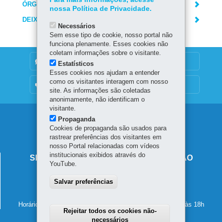
ÓRGÃO RESPONSÁVEL
nossa Política de Privacidade.
DEIXE SUA OPINIÃO
Necessários
Sem esse tipo de cookie, nosso portal não
funciona plenamente. Esses cookies não
coletam informações sobre o visitante.
DENUNCIE CORRUPÇÃO
Estatísticos
Esses cookies nos ajudam a entender
como os visitantes interagem com nosso
OUVIDORIA
site. As informações são coletadas
anonimamente, não identificam o
visitante.
Navegação
Propaganda
Cookies de propaganda são usados para
principal
rastrear preferências dos visitantes em
nosso Portal relacionadas com vídeos
institucionais exibidos através do
SECRETARIA DE ESTADO DA EDUCAÇÃO
YouTube.
Av. Presidente Kennedy, 2511 - Guaíra
Salvar preferências
80610-011
-
Curitiba
-
PR
MAPA
41 3340-1500
Horário de atendimento: de segunda a sexta-feira, das 8h às 18h
Rejeitar todos os cookies não-
necessários