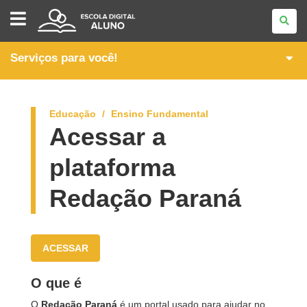
ESCOLA
DIGITAL
-
ALUNO
Serviços para você!
Educação
Ensino Fundamental
Acessar a
plataforma
Redação Paraná
ACESSAR
O que é
O
Redação Paraná
é um portal usado para ajudar no