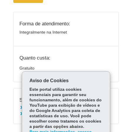
Forma de atendimento:
Integralmente na Internet
Quanto custa:
Gratuito
Aviso de Cookies
Este portal utiliza cookies
essenciais para garantir seu
Serviços Relacionados:
funcionamento, além de cookies do
YouTube para exibição de vídeos e
Acessar o Aula Paraná
do Google Analytics para coleta de
Acessar Escola Digital
estatísticas de uso. Você pode
escolher como tratamos os cookies
a partir das opções abaixo.
Para mais informações, acesse