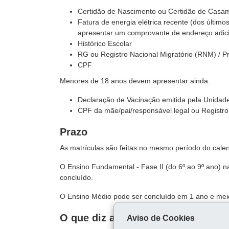
Certidão de Nascimento ou Certidão de Casa
Fatura de energia elétrica recente (dos últim
apresentar um comprovante de endereço adici
Histórico Escolar
RG ou Registro Nacional Migratório (RNM) / Pr
CPF
Menores de 18 anos devem apresentar ainda:
Declaração de Vacinação emitida pela Unidad
CPF da mãe/pai/responsável legal ou Registro 
Prazo
As matrículas são feitas no mesmo período do calend
O Ensino Fundamental - Fase II (do 6º ao 9º ano) n
concluído.
O Ensino Médio pode ser concluído em 1 ano e mei
O que diz a lei
Aviso de Cookies