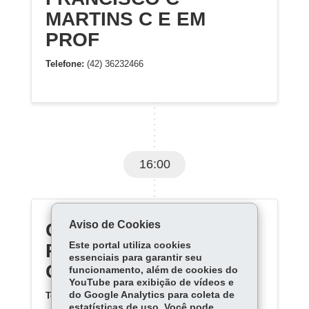
MARTINS C E EM
PROF
Telefone:
(42) 36232466
16:00
Aviso de Cookies
CENTRO EST EDUC
PROFIS DE PONTA
Este portal utiliza cookies
essenciais para garantir seu
GROSSA
funcionamento, além de cookies do
YouTube para exibição de vídeos e
do Google Analytics para coleta de
Telefone:
(42) 32251047
estatísticas de uso. Você pode