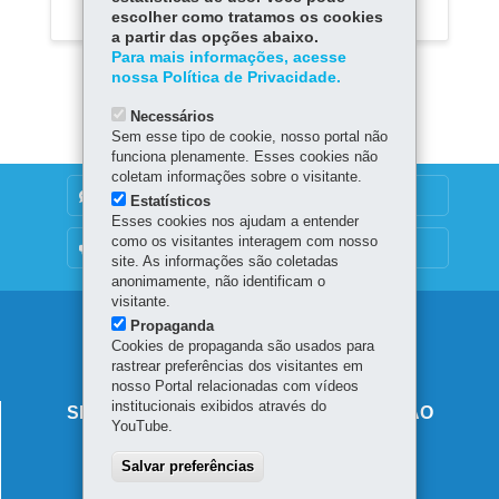
escolher como tratamos os cookies
a partir das opções abaixo.
Para mais informações, acesse
nossa Política de Privacidade.
Necessários
Sem esse tipo de cookie, nosso portal não
funciona plenamente. Esses cookies não
coletam informações sobre o visitante.
DENUNCIE CORRUPÇÃO
Estatísticos
Esses cookies nos ajudam a entender
como os visitantes interagem com nosso
OUVIDORIA
site. As informações são coletadas
anonimamente, não identificam o
visitante.
Navegação
Propaganda
Cookies de propaganda são usados para
principal
rastrear preferências dos visitantes em
nosso Portal relacionadas com vídeos
institucionais exibidos através do
SECRETARIA DE ESTADO DA EDUCAÇÃO
YouTube.
Av. Presidente Kennedy, 2511 - Guaíra
Salvar preferências
80610-011
-
Curitiba
-
PR
MAPA
41 3340-1500