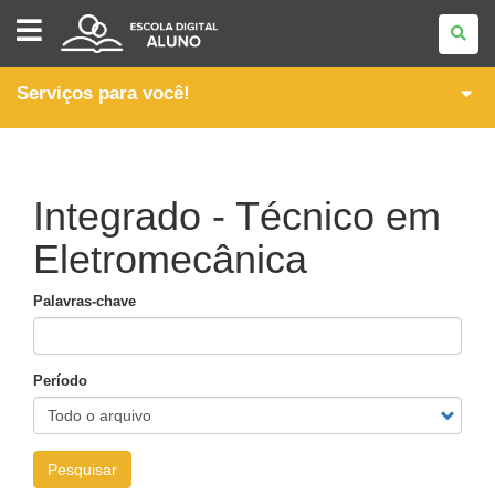
ESCOLA
DIGITAL
-
ALUNO
Serviços para você!
Integrado - Técnico em
Eletromecânica
Palavras-chave
Período
Pesquisar