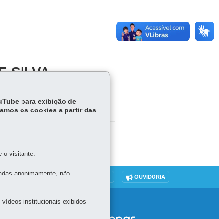
E SILVA
ouTube para exibição de
tamos os cookies a partir das
o visitante.
tadas anonimamente, não
DENUNCIE CORRUPÇÃO
OUVIDORIA
vídeos institucionais exibidos