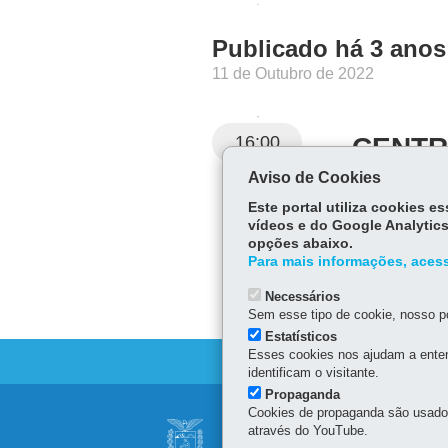
Publicado há 3 anos
11 de Outubro de 2022
16:00
CENTR
Aviso de Cookies
Telefone:
(42) 3
Este portal utiliza cookies 
vídeos e do Google Analytics
opções abaixo.
Para mais informações, acess
Necessários
Sem esse tipo de cookie, nosso po
Estatísticos
Esses cookies nos ajudam a enten
identificam o visitante.
Propaganda
Navegação
Cookies de propaganda são usados 
SECRETARIA DE 
através do YouTube.