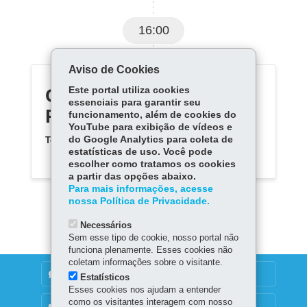
16:00
Aviso de Cookies
CENTRO EST EDUC
Este portal utiliza cookies
essenciais para garantir seu
PROFIS DE CURITIBA
funcionamento, além de cookies do
YouTube para exibição de vídeos e
do Google Analytics para coleta de
Telefone:
(41) 32769534
estatísticas de uso. Você pode
escolher como tratamos os cookies
a partir das opções abaixo.
Para mais informações, acesse
nossa Política de Privacidade.
Necessários
Sem esse tipo de cookie, nosso portal não
funciona plenamente. Esses cookies não
coletam informações sobre o visitante.
DENUNCIE CORRUPÇÃO
Estatísticos
Esses cookies nos ajudam a entender
como os visitantes interagem com nosso
OUVIDORIA