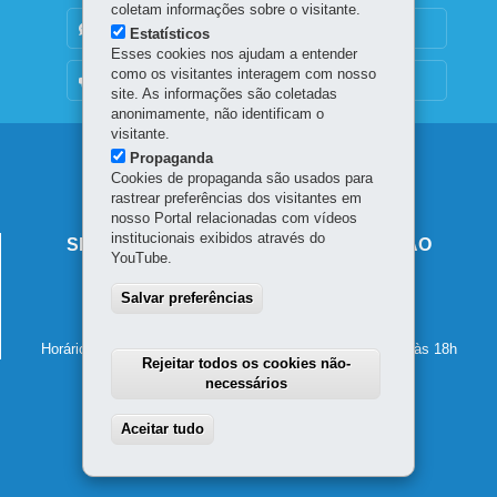
coletam informações sobre o visitante.
DENUNCIE CORRUPÇÃO
Estatísticos
Esses cookies nos ajudam a entender
como os visitantes interagem com nosso
OUVIDORIA
site. As informações são coletadas
anonimamente, não identificam o
visitante.
Navegação
Propaganda
Cookies de propaganda são usados para
principal
rastrear preferências dos visitantes em
nosso Portal relacionadas com vídeos
institucionais exibidos através do
SECRETARIA DE ESTADO DA EDUCAÇÃO
YouTube.
Av. Presidente Kennedy, 2511 - Guaíra
Salvar preferências
80610-011
-
Curitiba
-
PR
MAPA
41 3340-1500
Horário de atendimento: de segunda a sexta-feira, das 8h às 18h
Rejeitar todos os cookies não-
necessários
Aceitar tudo
Withdraw consent