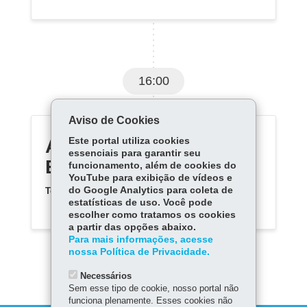
16:00
Aviso de Cookies
ALBINO F SANCHES C
Este portal utiliza cookies
essenciais para garantir seu
E EF M PROFIS
funcionamento, além de cookies do
YouTube para exibição de vídeos e
do Google Analytics para coleta de
Telefone:
(43) 33412917
estatísticas de uso. Você pode
escolher como tratamos os cookies
a partir das opções abaixo.
Para mais informações, acesse
nossa Política de Privacidade.
Necessários
Sem esse tipo de cookie, nosso portal não
funciona plenamente. Esses cookies não