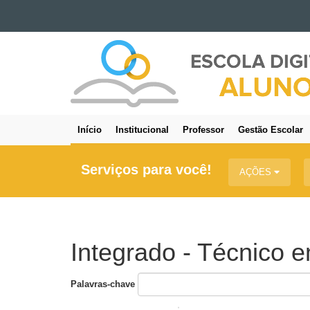
Ir para o conteúdo
ESCOLA
Ir para a navegação
DIGITAL
Ir para a busca
-
Mapa do site
ALUNO
Início
Institucional
Professor
Gestão Escolar
Navegação
principal
Serviços para você!
AÇÕES
Integrado - Técnico 
Palavras-chave