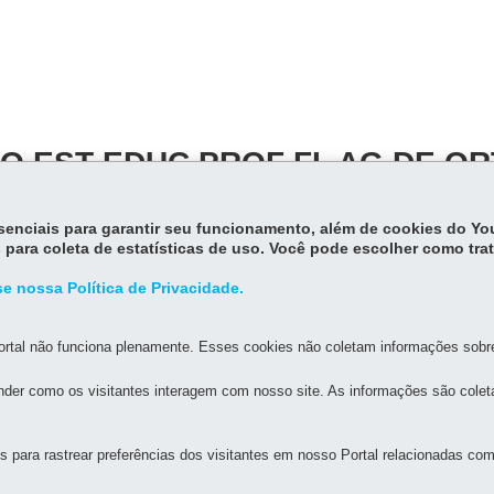
O EST EDUC PROF FL AG DE OR
91332711
essenciais para garantir seu funcionamento, além de cookies do Y
 para coleta de estatísticas de uso. Você pode escolher como tra
e nossa Política de Privacidade.
rtal não funciona plenamente. Esses cookies não coletam informações sobre 
der como os visitantes interagem com nosso site. As informações são cole
para rastrear preferências dos visitantes em nosso Portal relacionadas com 
ESTADO DA EDUCAÇÃO