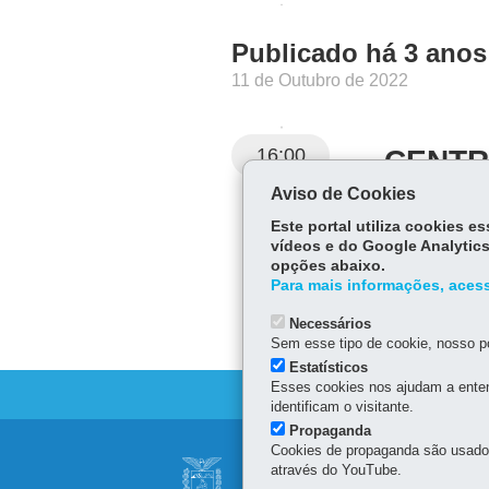
Publicado há 3 anos
11 de Outubro de 2022
16:00
CENTR
Aviso de Cookies
Telefone:
(42) 9
Este portal utiliza cookies 
vídeos e do Google Analytics
opções abaixo.
Para mais informações, acess
Necessários
Sem esse tipo de cookie, nosso po
Estatísticos
Esses cookies nos ajudam a enten
identificam o visitante.
Propaganda
Navegação
Cookies de propaganda são usados 
SECRETARIA DE 
através do YouTube.