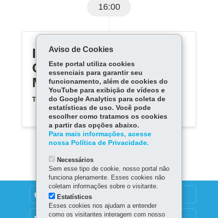
16:00
Aviso de Cookies
INST ED E PROF
CESAR P MARTINEZ F
Este portal utiliza cookies
essenciais para garantir seu
M N P
funcionamento, além de cookies do
YouTube para exibição de vídeos e
do Google Analytics para coleta de
Telefone:
(42) 32240784
estatísticas de uso. Você pode
escolher como tratamos os cookies
a partir das opções abaixo.
Para mais informações, acesse
nossa Política de Privacidade.
Necessários
Sem esse tipo de cookie, nosso portal não
funciona plenamente. Esses cookies não
coletam informações sobre o visitante.
DENUNCIE CORRUPÇÃO
Estatísticos
Esses cookies nos ajudam a entender
como os visitantes interagem com nosso
OUVIDORIA