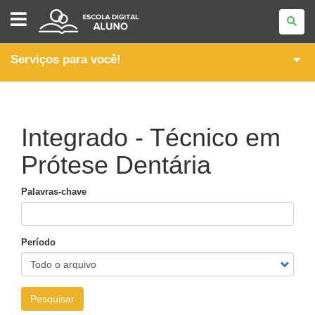
ESCOLA
DIGITAL
-
ALUNO
Serviços para você!
Integrado - Técnico em
Prótese Dentária
Palavras-chave
Período
Pesquisar