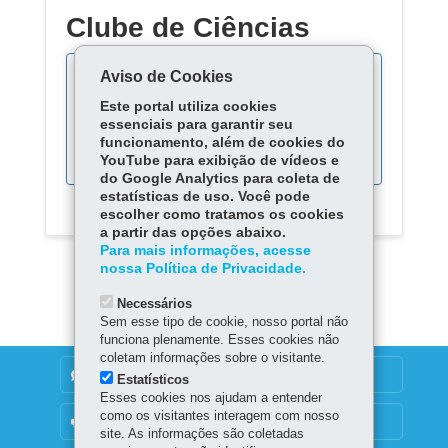
Clube de Ciências
Aviso de Cookies
Este portal utiliza cookies
Acompanhe as fases do
essenciais para garantir seu
processo:
funcionamento, além de cookies do
YouTube para exibição de vídeos e
do Google Analytics para coleta de
estatísticas de uso. Você pode
escolher como tratamos os cookies
a partir das opções abaixo.
Para mais informações, acesse
nossa Política de Privacidade.
Necessários
Sem esse tipo de cookie, nosso portal não
funciona plenamente. Esses cookies não
coletam informações sobre o visitante.
DENUNCIE CORRUPÇÃO
Estatísticos
Esses cookies nos ajudam a entender
como os visitantes interagem com nosso
OUVIDORIA
site. As informações são coletadas