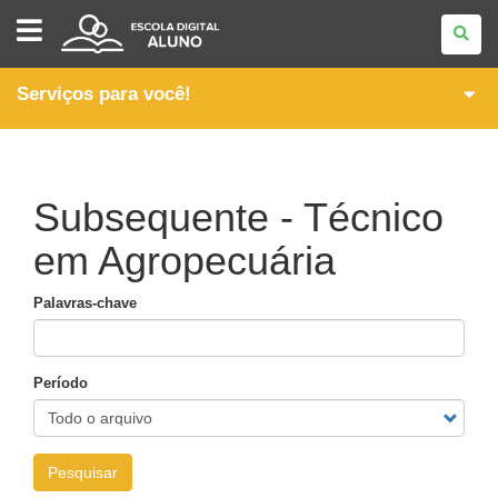
ESCOLA
DIGITAL
-
ALUNO
Serviços para você!
Subsequente - Técnico
em Agropecuária
Palavras-chave
Período
Pesquisar