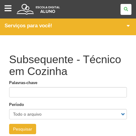
ESCOLA
DIGITAL
-
ALUNO
Serviços para você!
Subsequente - Técnico
em Cozinha
Palavras-chave
Período
Pesquisar