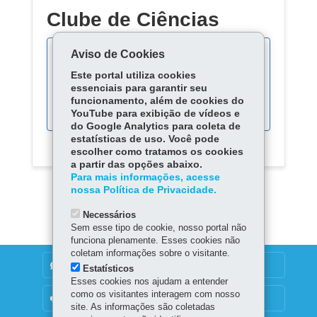
Clube de Ciências
Aviso de Cookies
Este portal utiliza cookies
Acompanhe as fases do
essenciais para garantir seu
processo:
funcionamento, além de cookies do
YouTube para exibição de vídeos e
do Google Analytics para coleta de
estatísticas de uso. Você pode
escolher como tratamos os cookies
a partir das opções abaixo.
Para mais informações, acesse
nossa Política de Privacidade.
Necessários
Sem esse tipo de cookie, nosso portal não
funciona plenamente. Esses cookies não
coletam informações sobre o visitante.
DENUNCIE CORRUPÇÃO
Estatísticos
Esses cookies nos ajudam a entender
como os visitantes interagem com nosso
OUVIDORIA
site. As informações são coletadas