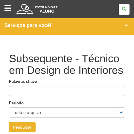
ESCOLA
DIGITAL
-
ALUNO
Serviços para você!
Subsequente - Técnico
em Design de Interiores
Palavras-chave
Período
Pesquisar