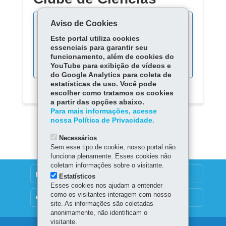
Aviso de Cookies
Este portal utiliza cookies
Acompanhe as fases do
essenciais para garantir seu
processo:
funcionamento, além de cookies do
YouTube para exibição de vídeos e
do Google Analytics para coleta de
estatísticas de uso. Você pode
escolher como tratamos os cookies
a partir das opções abaixo.
Para mais informações, acesse
nossa Política de Privacidade.
Necessários
Sem esse tipo de cookie, nosso portal não
funciona plenamente. Esses cookies não
coletam informações sobre o visitante.
DENUNCIE CORRUPÇÃO
Estatísticos
Esses cookies nos ajudam a entender
como os visitantes interagem com nosso
OUVIDORIA
site. As informações são coletadas
anonimamente, não identificam o
visitante.