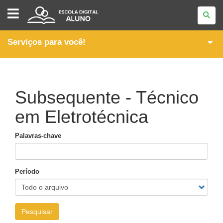
ESCOLA
DIGITAL
-
ALUNO
Serviços para você!
Subsequente - Técnico
em Eletrotécnica
Palavras-chave
Período
Pesquisar