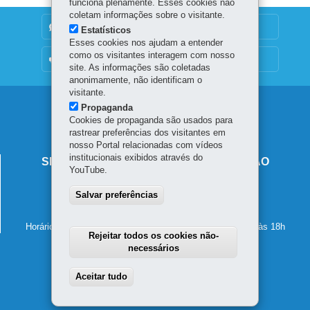
funciona plenamente. Esses cookies não
coletam informações sobre o visitante.
DENUNCIE CORRUPÇÃO
Estatísticos
Esses cookies nos ajudam a entender
como os visitantes interagem com nosso
OUVIDORIA
site. As informações são coletadas
anonimamente, não identificam o
visitante.
Navegação
Propaganda
Cookies de propaganda são usados para
principal
rastrear preferências dos visitantes em
nosso Portal relacionadas com vídeos
institucionais exibidos através do
SECRETARIA DE ESTADO DA EDUCAÇÃO
YouTube.
Av. Presidente Kennedy, 2511 - Guaíra
Salvar preferências
80610-011
-
Curitiba
-
PR
MAPA
41 3340-1500
Horário de atendimento: de segunda a sexta-feira, das 8h às 18h
Rejeitar todos os cookies não-
necessários
Aceitar tudo
Withdraw consent