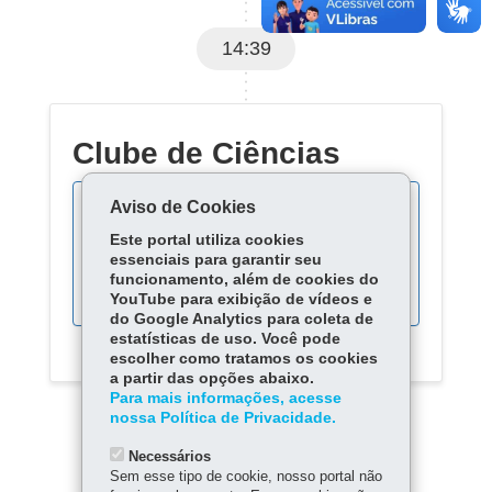
14:39
Clube de Ciências
Aviso de Cookies
Este portal utiliza cookies
Acompanhe as fases do
essenciais para garantir seu
processo:
funcionamento, além de cookies do
YouTube para exibição de vídeos e
do Google Analytics para coleta de
estatísticas de uso. Você pode
escolher como tratamos os cookies
a partir das opções abaixo.
Para mais informações, acesse
nossa Política de Privacidade.
Necessários
Sem esse tipo de cookie, nosso portal não