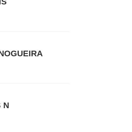
IS
 NOGUEIRA
 N