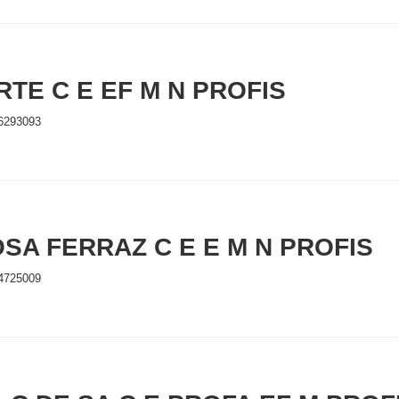
RTE C E EF M N PROFIS
6293093
SA FERRAZ C E E M N PROFIS
4725009