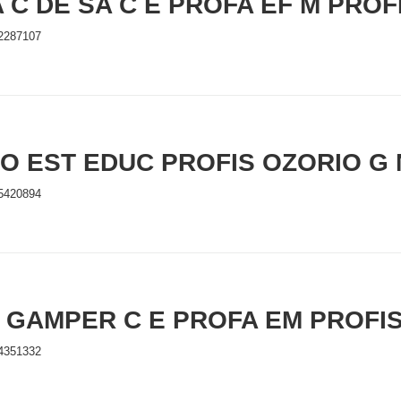
 C DE SA C E PROFA EF M PROF
2287107
O EST EDUC PROFIS OZORIO G
5420894
C GAMPER C E PROFA EM PROFIS
4351332