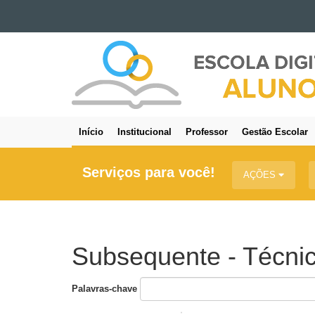
Ir para o conteúdo
ESCOLA
Ir para a navegação
DIGITAL
Ir para a busca
-
Mapa do site
ALUNO
Início
Institucional
Professor
Gestão Escolar
Navegação
principal
Serviços para você!
AÇÕES
Subsequente - Técni
Palavras-chave