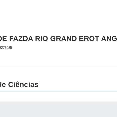
DE FAZDA RIO GRAND EROT ANG
6276955
de Ciências
Acompanhe as fases do processo: