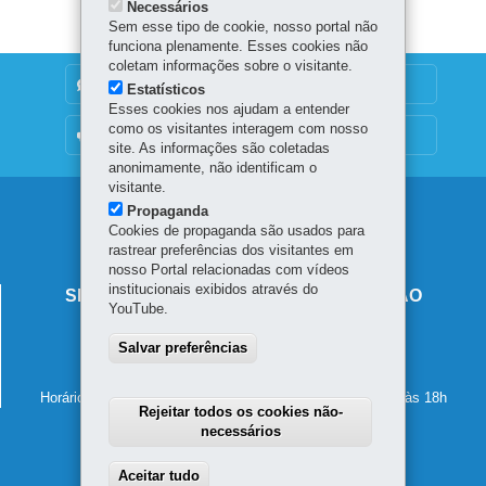
Necessários
Sem esse tipo de cookie, nosso portal não
funciona plenamente. Esses cookies não
coletam informações sobre o visitante.
DENUNCIE CORRUPÇÃO
Estatísticos
Esses cookies nos ajudam a entender
como os visitantes interagem com nosso
OUVIDORIA
site. As informações são coletadas
anonimamente, não identificam o
visitante.
Navegação
Propaganda
Cookies de propaganda são usados para
principal
rastrear preferências dos visitantes em
nosso Portal relacionadas com vídeos
institucionais exibidos através do
SECRETARIA DE ESTADO DA EDUCAÇÃO
YouTube.
Av. Presidente Kennedy, 2511 - Guaíra
Salvar preferências
80610-011
-
Curitiba
-
PR
MAPA
41 3340-1500
Horário de atendimento: de segunda a sexta-feira, das 8h às 18h
Rejeitar todos os cookies não-
necessários
Aceitar tudo
Withdraw consent