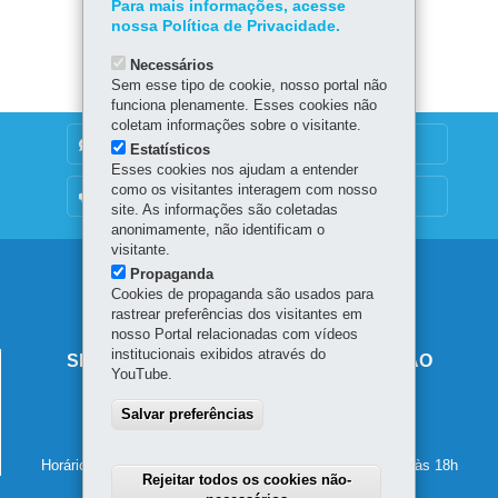
Para mais informações, acesse
nossa Política de Privacidade.
Necessários
Sem esse tipo de cookie, nosso portal não
funciona plenamente. Esses cookies não
coletam informações sobre o visitante.
DENUNCIE CORRUPÇÃO
Estatísticos
Esses cookies nos ajudam a entender
como os visitantes interagem com nosso
OUVIDORIA
site. As informações são coletadas
anonimamente, não identificam o
visitante.
Navegação
Propaganda
Cookies de propaganda são usados para
principal
rastrear preferências dos visitantes em
nosso Portal relacionadas com vídeos
institucionais exibidos através do
SECRETARIA DE ESTADO DA EDUCAÇÃO
YouTube.
Av. Presidente Kennedy, 2511 - Guaíra
Salvar preferências
80610-011
-
Curitiba
-
PR
MAPA
41 3340-1500
Horário de atendimento: de segunda a sexta-feira, das 8h às 18h
Rejeitar todos os cookies não-