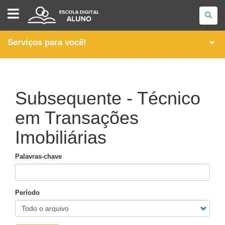
ESCOLA
DIGITAL
-
ALUNO
Serviços para você!
Subsequente - Técnico
em Transações
Imobiliárias
Palavras-chave
Período