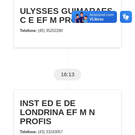
ULYSSES GUIMARAES
C E EF M PROF
Telefone:
(45) 35252280
16:13
INST ED E DE
LONDRINA EF M N
PROFIS
Telefone:
(43) 33243057