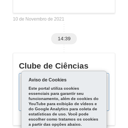
10 de Novembro de 2021
14:39
Clube de Ciências
Aviso de Cookies
Este portal utiliza cookies
Acompanhe as fases do
essenciais para garantir seu
processo:
funcionamento, além de cookies do
YouTube para exibição de vídeos e
do Google Analytics para coleta de
estatísticas de uso. Você pode
escolher como tratamos os cookies
a partir das opções abaixo.