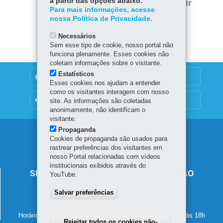
a partir das opções abaixo.
Voltar
Início
Imprimir
Para mais informações, acesse
nossa Política de Privacidade.
Baixar
Necessários
Sem esse tipo de cookie, nosso portal não
funciona plenamente. Esses cookies não
coletam informações sobre o visitante.
Estatísticos
DENUNCIE CORRUPÇÃO
Esses cookies nos ajudam a entender
como os visitantes interagem com nosso
OUVIDORIA
site. As informações são coletadas
anonimamente, não identificam o
visitante.
Propaganda
Navegação
Cookies de propaganda são usados para
rastrear preferências dos visitantes em
principal
nosso Portal relacionadas com vídeos
institucionais exibidos através do
SECRETARIA DE ESTADO DA EDUCAÇÃO
YouTube.
Av. Presidente Kennedy, 2511 - Guaíra
Salvar preferências
80610-011
-
Curitiba
-
PR
MAPA
41 3340-1500
Horário de atendimento: de segunda a sexta-feira, das 8h às 18h
Rejeitar todos os cookies não-