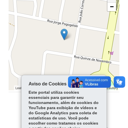
−
Aviso de Cookies
Leaflet | ©
contributors | ©
contributors
OpenStreetMap
OpenStreetMap
Este portal utiliza cookies
essenciais para garantir seu
funcionamento, além de cookies do
COMPARTILHE:
YouTube para exibição de vídeos e
do Google Analytics para coleta de
Facebook
WhatsApp
estatísticas de uso. Você pode
escolher como tratamos os cookies
Twitter