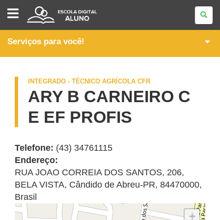
ITINERÁRIOS
FORMATIVOS
DA
FORMAÇÃO
TÉCNICA
Serviços para você!
E
PROFISSIONAL
INTEGRADO - TÉCNICO AGRÍCOLA CFR
ARY B CARNEIRO C
E EF PROFIS
Telefone:
(43) 34761115
Endereço:
RUA JOAO CORREIA DOS SANTOS, 206
,
BELA VISTA
,
Cândido de Abreu
-
PR
,
84470000
,
Brasil
+