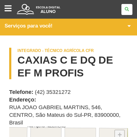
ITINERÁRIOS
FORMATIVOS
DA
FORMAÇÃO
TÉCNICA
Serviços para você!
E
PROFISSIONAL
INTEGRADO - TÉCNICO AGRÍCOLA CFR
CAXIAS C E DQ DE
EF M PROFIS
Telefone:
(42) 35321272
Endereço:
RUA JOAO GABRIEL MARTINS, 546
,
CENTRO
,
São Mateus do Sul
-
PR
,
83900000
,
Brasil
+