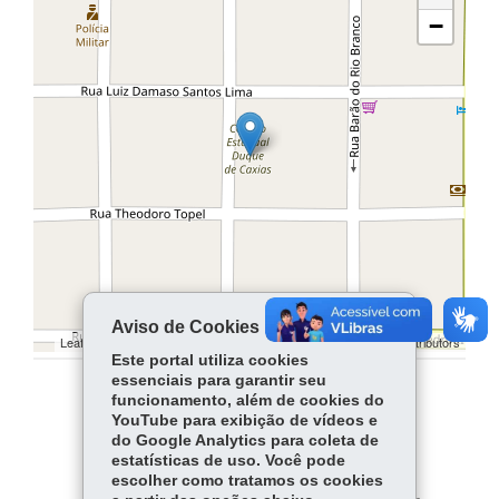
−
Aviso de Cookies
Leaflet | ©
contributors | ©
contributors
OpenStreetMap
OpenStreetMap
Este portal utiliza cookies
essenciais para garantir seu
funcionamento, além de cookies do
COMPARTILHE:
YouTube para exibição de vídeos e
do Google Analytics para coleta de
Facebook
WhatsApp
estatísticas de uso. Você pode
escolher como tratamos os cookies
Twitter