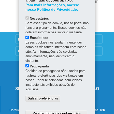
a partir das opções abaixo.
Voltar
Início
Imprimir
Para mais informações, acesse
nossa Política de Privacidade.
Baixar
Necessários
Sem esse tipo de cookie, nosso portal não
funciona plenamente. Esses cookies não
coletam informações sobre o visitante.
Estatísticos
DENUNCIE CORRUPÇÃO
Esses cookies nos ajudam a entender
como os visitantes interagem com nosso
OUVIDORIA
site. As informações são coletadas
anonimamente, não identificam o
visitante.
Propaganda
Navegação
Cookies de propaganda são usados para
rastrear preferências dos visitantes em
principal
nosso Portal relacionadas com vídeos
institucionais exibidos através do
SECRETARIA DE ESTADO DA EDUCAÇÃO
YouTube.
Av. Presidente Kennedy, 2511 - Guaíra
Salvar preferências
80610-011
-
Curitiba
-
PR
MAPA
41 3340-1500
Horário de atendimento: de segunda a sexta-feira, das 8h às 18h
Rejeitar todos os cookies não-