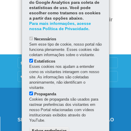
do Google Analytics para coleta de
Facebook
WhatsApp
estatísticas de uso. Você pode
escolher como tratamos os cookies
Twitter
a partir das opções abaixo.
Voltar
Início
Imprimir
Para mais informações, acesse
nossa Política de Privacidade.
Baixar
Necessários
Sem esse tipo de cookie, nosso portal não
funciona plenamente. Esses cookies não
coletam informações sobre o visitante.
Estatísticos
DENUNCIE CORRUPÇÃO
Esses cookies nos ajudam a entender
como os visitantes interagem com nosso
OUVIDORIA
site. As informações são coletadas
anonimamente, não identificam o
visitante.
Propaganda
Navegação
Cookies de propaganda são usados para
rastrear preferências dos visitantes em
principal
nosso Portal relacionadas com vídeos
institucionais exibidos através do
SECRETARIA DE ESTADO DA EDUCAÇÃO
YouTube.
Av. Presidente Kennedy, 2511 - Guaíra
Salvar preferências