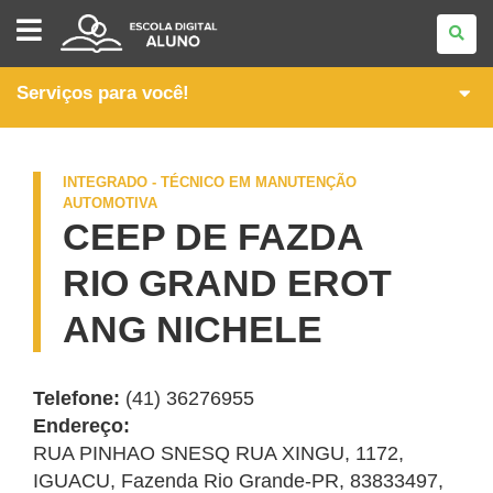
ITINERÁRIOS
FORMATIVOS
DA
FORMAÇÃO
TÉCNICA
Serviços para você!
E
PROFISSIONAL
INTEGRADO - TÉCNICO EM MANUTENÇÃO
AUTOMOTIVA
CEEP DE FAZDA
RIO GRAND EROT
ANG NICHELE
Telefone:
(41) 36276955
Endereço:
RUA PINHAO SNESQ RUA XINGU, 1172
,
IGUACU
,
Fazenda Rio Grande
-
PR
,
83833497
,