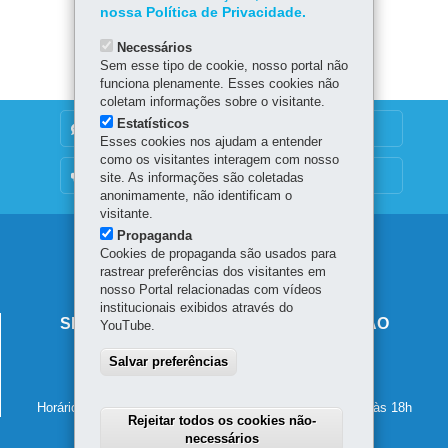
nossa Política de Privacidade.
Baixar
Necessários
Sem esse tipo de cookie, nosso portal não
funciona plenamente. Esses cookies não
coletam informações sobre o visitante.
Estatísticos
DENUNCIE CORRUPÇÃO
Esses cookies nos ajudam a entender
como os visitantes interagem com nosso
OUVIDORIA
site. As informações são coletadas
anonimamente, não identificam o
visitante.
Propaganda
Navegação
Cookies de propaganda são usados para
rastrear preferências dos visitantes em
principal
nosso Portal relacionadas com vídeos
institucionais exibidos através do
SECRETARIA DE ESTADO DA EDUCAÇÃO
YouTube.
Av. Presidente Kennedy, 2511 - Guaíra
Salvar preferências
80610-011
-
Curitiba
-
PR
MAPA
41 3340-1500
Horário de atendimento: de segunda a sexta-feira, das 8h às 18h
Rejeitar todos os cookies não-
necessários