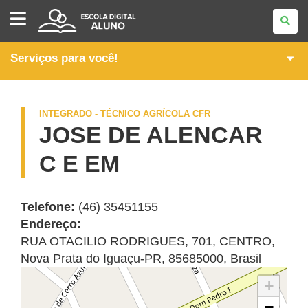
ITINERÁRIOS
FORMATIVOS
DA
FORMAÇÃO
TÉCNICA
Serviços para você!
E
PROFISSIONAL
INTEGRADO - TÉCNICO AGRÍCOLA CFR
JOSE DE ALENCAR
C E EM
Telefone:
(46) 35451155
Endereço:
RUA OTACILIO RODRIGUES, 701
,
CENTRO
,
Nova Prata do Iguaçu
-
PR
,
85685000
,
Brasil
+
−