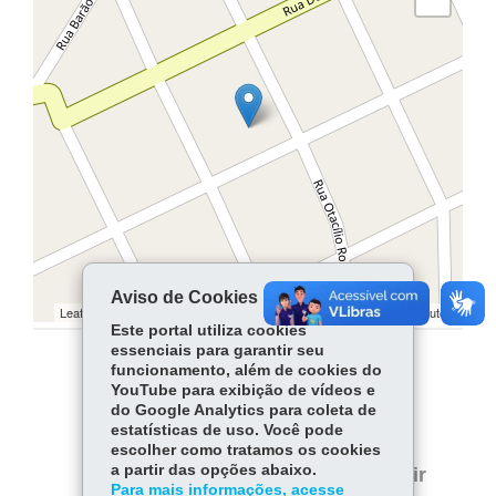
Aviso de Cookies
Leaflet | ©
contributors | ©
contributors
OpenStreetMap
OpenStreetMap
Este portal utiliza cookies
essenciais para garantir seu
funcionamento, além de cookies do
COMPARTILHE:
YouTube para exibição de vídeos e
do Google Analytics para coleta de
Facebook
WhatsApp
estatísticas de uso. Você pode
escolher como tratamos os cookies
Twitter
a partir das opções abaixo.
Voltar
Início
Imprimir
Para mais informações, acesse