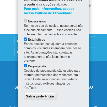
escolher como tratamos os cookies
Twitter
a partir das opções abaixo.
Voltar
Início
Imprimir
Para mais informações, acesse
nossa Política de Privacidade.
Baixar
Necessários
Sem esse tipo de cookie, nosso portal não
funciona plenamente. Esses cookies não
coletam informações sobre o visitante.
Estatísticos
DENUNCIE CORRUPÇÃO
Esses cookies nos ajudam a entender
como os visitantes interagem com nosso
OUVIDORIA
site. As informações são coletadas
anonimamente, não identificam o
visitante.
Propaganda
Navegação
Cookies de propaganda são usados para
rastrear preferências dos visitantes em
principal
nosso Portal relacionadas com vídeos
institucionais exibidos através do
SECRETARIA DE ESTADO DA EDUCAÇÃO
YouTube.
Av. Presidente Kennedy, 2511 - Guaíra
Salvar preferências
80610-011
-
Curitiba
-
PR
MAPA
41 3340-1500