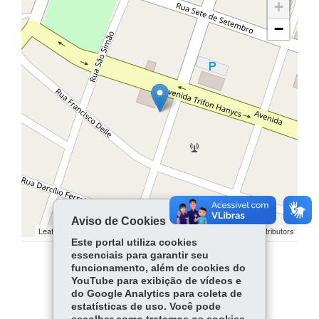
+
−
Aviso de Cookies
Leaflet | ©
contributors | ©
contributors
OpenStreetMap
OpenStreetMap
Este portal utiliza cookies
essenciais para garantir seu
funcionamento, além de cookies do
COMPARTILHE:
YouTube para exibição de vídeos e
do Google Analytics para coleta de
Facebook
WhatsApp
estatísticas de uso. Você pode