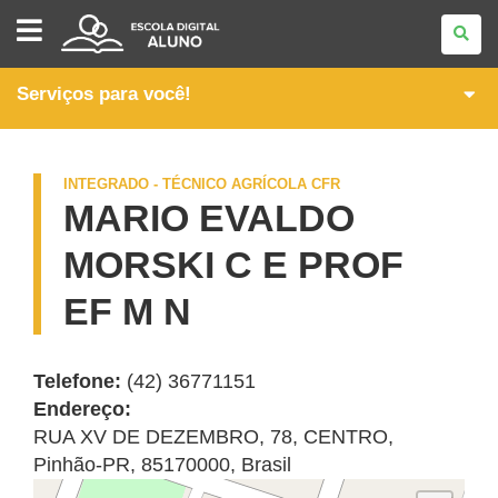
ITINERÁRIOS
FORMATIVOS
DA
FORMAÇÃO
TÉCNICA
Serviços para você!
E
PROFISSIONAL
INTEGRADO - TÉCNICO AGRÍCOLA CFR
MARIO EVALDO
MORSKI C E PROF
EF M N
Telefone:
(42) 36771151
Endereço:
RUA XV DE DEZEMBRO, 78
,
CENTRO
,
Pinhão
-
PR
,
85170000
,
Brasil