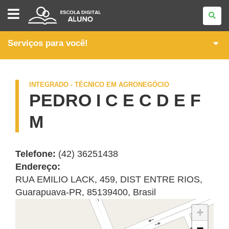
ITINERÁRIOS
FORMATIVOS
DA
FORMAÇÃO
TÉCNICA
Serviços para você!
E
PROFISSIONAL
INTEGRADO - TÉCNICO EM AGRONEGÓCIO
PEDRO I C E C D E F
M
Telefone:
(42) 36251438
Endereço:
RUA EMILIO LACK, 459
,
DIST ENTRE RIOS
,
Guarapuava
-
PR
,
85139400
,
Brasil
+
−