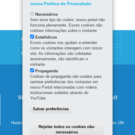
nossa Política de Privacidade.
Baixar
Necessários
Sem esse tipo de cookie, nosso portal não
funciona plenamente. Esses cookies não
coletam informações sobre o visitante.
Estatísticos
DENUNCIE CORRUPÇÃO
Esses cookies nos ajudam a entender
como os visitantes interagem com nosso
OUVIDORIA
site. As informações são coletadas
anonimamente, não identificam o
visitante.
Propaganda
Navegação
Cookies de propaganda são usados para
rastrear preferências dos visitantes em
principal
nosso Portal relacionadas com vídeos
institucionais exibidos através do
SECRETARIA DE ESTADO DA EDUCAÇÃO
YouTube.
Av. Presidente Kennedy, 2511 - Guaíra
Salvar preferências
80610-011
-
Curitiba
-
PR
MAPA
41 3340-1500
Horário de atendimento: de segunda a sexta-feira, das 8h às 18h
Rejeitar todos os cookies não-
necessários