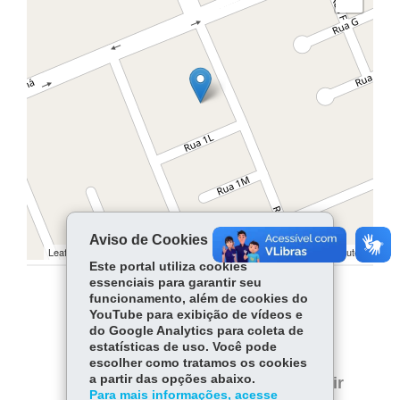
Aviso de Cookies
Leaflet | ©
contributors | ©
contributors
OpenStreetMap
OpenStreetMap
Este portal utiliza cookies
essenciais para garantir seu
funcionamento, além de cookies do
COMPARTILHE:
YouTube para exibição de vídeos e
do Google Analytics para coleta de
Facebook
WhatsApp
estatísticas de uso. Você pode
escolher como tratamos os cookies
Twitter
a partir das opções abaixo.
Voltar
Início
Imprimir
Para mais informações, acesse