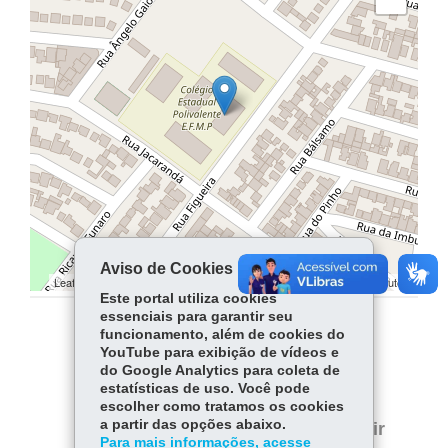
Aviso de Cookies
Leaflet | ©
contributors | ©
contributors
OpenStreetMap
OpenStreetMap
Este portal utiliza cookies
essenciais para garantir seu
funcionamento, além de cookies do
COMPARTILHE:
YouTube para exibição de vídeos e
do Google Analytics para coleta de
Facebook
WhatsApp
estatísticas de uso. Você pode
escolher como tratamos os cookies
Twitter
a partir das opções abaixo.
Voltar
Início
Imprimir
Para mais informações, acesse