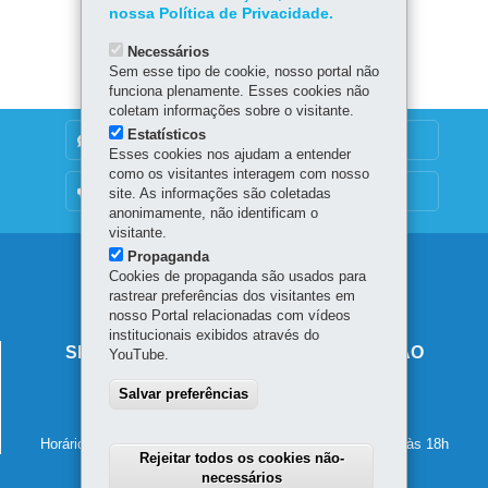
nossa Política de Privacidade.
Baixar
Necessários
Sem esse tipo de cookie, nosso portal não
funciona plenamente. Esses cookies não
coletam informações sobre o visitante.
Estatísticos
DENUNCIE CORRUPÇÃO
Esses cookies nos ajudam a entender
como os visitantes interagem com nosso
OUVIDORIA
site. As informações são coletadas
anonimamente, não identificam o
visitante.
Propaganda
Navegação
Cookies de propaganda são usados para
rastrear preferências dos visitantes em
principal
nosso Portal relacionadas com vídeos
institucionais exibidos através do
SECRETARIA DE ESTADO DA EDUCAÇÃO
YouTube.
Av. Presidente Kennedy, 2511 - Guaíra
Salvar preferências
80610-011
-
Curitiba
-
PR
MAPA
41 3340-1500
Horário de atendimento: de segunda a sexta-feira, das 8h às 18h
Rejeitar todos os cookies não-
necessários