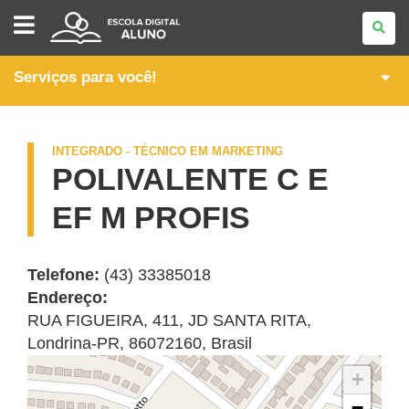
ITINERÁRIOS
FORMATIVOS
DA
FORMAÇÃO
TÉCNICA
Serviços para você!
E
PROFISSIONAL
INTEGRADO - TÉCNICO EM MARKETING
POLIVALENTE C E
EF M PROFIS
Telefone:
(43) 33385018
Endereço:
RUA FIGUEIRA, 411
,
JD SANTA RITA
,
Londrina
-
PR
,
86072160
,
Brasil
+
−