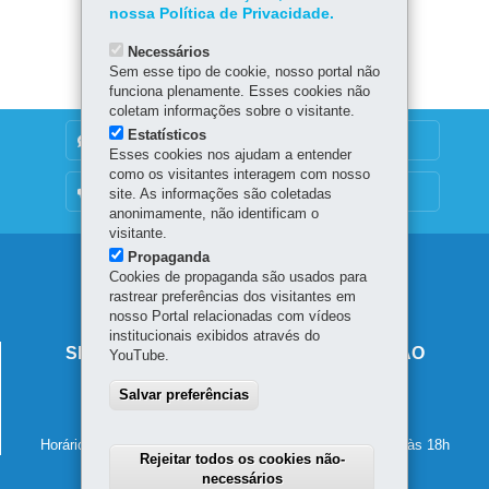
nossa Política de Privacidade.
Baixar
Necessários
Sem esse tipo de cookie, nosso portal não
funciona plenamente. Esses cookies não
coletam informações sobre o visitante.
Estatísticos
DENUNCIE CORRUPÇÃO
Esses cookies nos ajudam a entender
como os visitantes interagem com nosso
OUVIDORIA
site. As informações são coletadas
anonimamente, não identificam o
visitante.
Propaganda
Navegação
Cookies de propaganda são usados para
rastrear preferências dos visitantes em
principal
nosso Portal relacionadas com vídeos
institucionais exibidos através do
SECRETARIA DE ESTADO DA EDUCAÇÃO
YouTube.
Av. Presidente Kennedy, 2511 - Guaíra
Salvar preferências
80610-011
-
Curitiba
-
PR
MAPA
41 3340-1500
Horário de atendimento: de segunda a sexta-feira, das 8h às 18h
Rejeitar todos os cookies não-
necessários