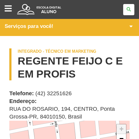
ITINERÁRIOS
FORMATIVOS
DA
FORMAÇÃO
TÉCNICA
Serviços para você!
E
PROFISSIONAL
INTEGRADO - TÉCNICO EM MARKETING
REGENTE FEIJO C E
EM PROFIS
Telefone:
(42) 32251626
Endereço:
RUA DO ROSARIO, 194
,
CENTRO
,
Ponta
Grossa
-
PR
,
84010150
,
Brasil
+
−