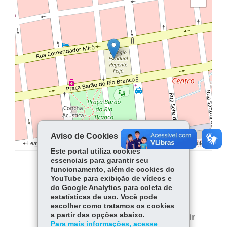
Aviso de Cookies
Leaflet | ©
contributors | ©
contributors
OpenStreetMap
OpenStreetMap
Este portal utiliza cookies
essenciais para garantir seu
funcionamento, além de cookies do
COMPARTILHE:
YouTube para exibição de vídeos e
do Google Analytics para coleta de
Facebook
WhatsApp
estatísticas de uso. Você pode
escolher como tratamos os cookies
Twitter
a partir das opções abaixo.
Voltar
Início
Imprimir
Para mais informações, acesse