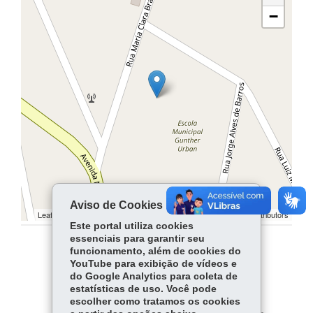
−
Aviso de Cookies
Leaflet | ©
contributors | ©
contributors
OpenStreetMap
OpenStreetMap
Este portal utiliza cookies
essenciais para garantir seu
funcionamento, além de cookies do
COMPARTILHE:
YouTube para exibição de vídeos e
do Google Analytics para coleta de
Facebook
WhatsApp
estatísticas de uso. Você pode
escolher como tratamos os cookies
Twitter