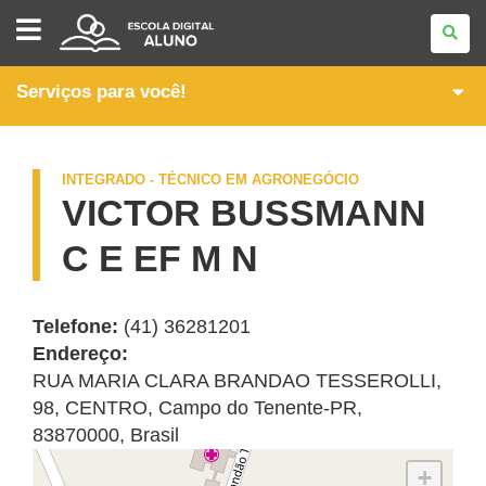
ITINERÁRIOS
FORMATIVOS
DA
FORMAÇÃO
TÉCNICA
Serviços para você!
E
PROFISSIONAL
INTEGRADO - TÉCNICO EM AGRONEGÓCIO
VICTOR BUSSMANN
C E EF M N
Telefone:
(41) 36281201
Endereço:
RUA MARIA CLARA BRANDAO TESSEROLLI,
98
,
CENTRO
,
Campo do Tenente
-
PR
,
83870000
,
Brasil
+