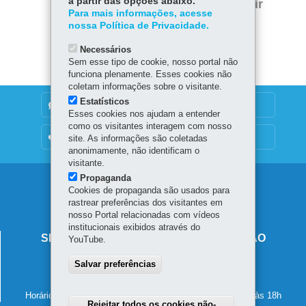
a partir das opções abaixo.
Voltar
Início
Imprimir
Para mais informações, acesse
nossa Política de Privacidade.
Baixar
Necessários
Sem esse tipo de cookie, nosso portal não
funciona plenamente. Esses cookies não
coletam informações sobre o visitante.
Estatísticos
DENUNCIE CORRUPÇÃO
Esses cookies nos ajudam a entender
como os visitantes interagem com nosso
OUVIDORIA
site. As informações são coletadas
anonimamente, não identificam o
visitante.
Propaganda
Navegação
Cookies de propaganda são usados para
rastrear preferências dos visitantes em
principal
nosso Portal relacionadas com vídeos
institucionais exibidos através do
SECRETARIA DE ESTADO DA EDUCAÇÃO
YouTube.
Av. Presidente Kennedy, 2511 - Guaíra
Salvar preferências
80610-011
-
Curitiba
-
PR
MAPA
41 3340-1500
Horário de atendimento: de segunda a sexta-feira, das 8h às 18h
Rejeitar todos os cookies não-