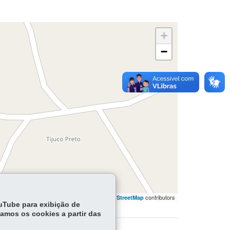
+
−
flet | ©
contributors | ©
contributors
OpenStreetMap
OpenStreetMap
ouTube para exibição de
tamos os cookies a partir das