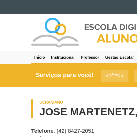
Ir para o conteúdo
IDIOMAS
Ir para a navegação
Ir para a busca
Mapa do site
Início
Institucional
Professor
Gestão Escolar
Navegação
principal
Serviços para você!
AÇÕES
UCRANIANO
JOSE MARTENETZ, 
Telefone
: (42) 8427-2051