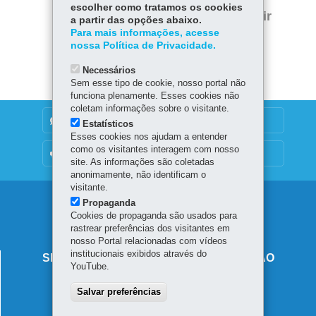
Twitter
escolher como tratamos os cookies
Voltar
Início
Imprimir
a partir das opções abaixo.
Para mais informações, acesse
Baixar
nossa Política de Privacidade.
Necessários
Sem esse tipo de cookie, nosso portal não
funciona plenamente. Esses cookies não
coletam informações sobre o visitante.
DENUNCIE CORRUPÇÃO
Estatísticos
Esses cookies nos ajudam a entender
como os visitantes interagem com nosso
OUVIDORIA
site. As informações são coletadas
anonimamente, não identificam o
visitante.
Navegação
Propaganda
Cookies de propaganda são usados para
principal
rastrear preferências dos visitantes em
nosso Portal relacionadas com vídeos
institucionais exibidos através do
SECRETARIA DE ESTADO DA EDUCAÇÃO
YouTube.
Av. Presidente Kennedy, 2511 - Guaíra
Salvar preferências
80610-011
-
Curitiba
-
PR
MAPA
41 3340-1500