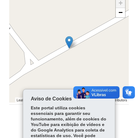
+
−
Aviso de Cookies
Leaflet | ©
contributors | ©
contributors
OpenStreetMap
OpenStreetMap
Este portal utiliza cookies
essenciais para garantir seu
COMPARTILHE:
funcionamento, além de cookies do
YouTube para exibição de vídeos e
Facebook
WhatsApp
do Google Analytics para coleta de
estatísticas de uso. Você pode