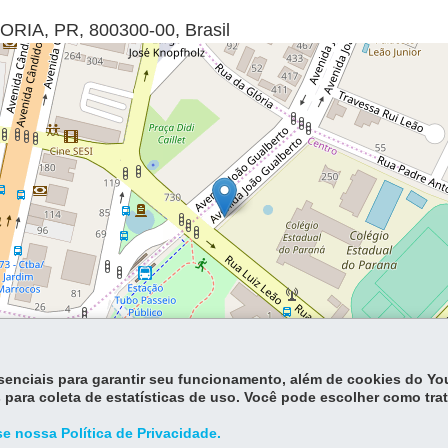
LORIA
,
PR
,
800300-00
,
Brasil
essenciais para garantir seu funcionamento, além de cookies do Y
Lea
 para coleta de estatísticas de uso. Você pode escolher como tra
e nossa Política de Privacidade.