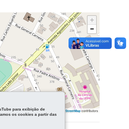
+
−
ouTube para exibição de
flet | ©
contributors | ©
contributors
OpenStreetMap
OpenStreetMap
tamos os cookies a partir das