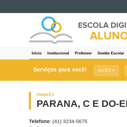
Ir para o conteúdo
IDIOMAS
Ir para a navegação
Ir para a busca
Mapa do site
Início
Institucional
Professor
Gestão Escolar
Navegação
principal
Serviços para você!
AÇÕES
FRANCÊS
PARANA, C E DO-E
Telefone
: (41) 3234-5675