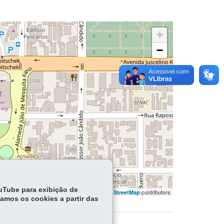
+
−
ouTube para exibição de
flet | ©
contributors | ©
contributors
OpenStreetMap
OpenStreetMap
tamos os cookies a partir das