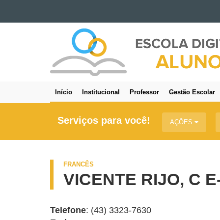
Ir para o conteúdo
IDIOMAS
Ir para a navegação
Ir para a busca
Mapa do site
Início
Institucional
Professor
Gestão Escolar
Navegação
principal
Serviços para você!
AÇÕES
FRANCÊS
VICENTE RIJO, C E
Telefone
: (43) 3323-7630