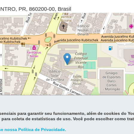
ENTRO
,
PR
,
860200-00
,
Brasil
essenciais para garantir seu funcionamento, além de cookies do Y
Lea
 para coleta de estatísticas de uso. Você pode escolher como tra
e nossa Política de Privacidade.