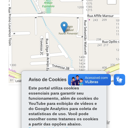
Aviso de Cookies
Leaflet | ©
contributors | ©
contributors
OpenStreetMap
OpenStreetMap
Este portal utiliza cookies
essenciais para garantir seu
COMPARTILHE:
funcionamento, além de cookies do
YouTube para exibição de vídeos e
Facebook
WhatsApp
do Google Analytics para coleta de
estatísticas de uso. Você pode
Twitter
escolher como tratamos os cookies
Voltar
Início
Imprimir
a partir das opções abaixo.