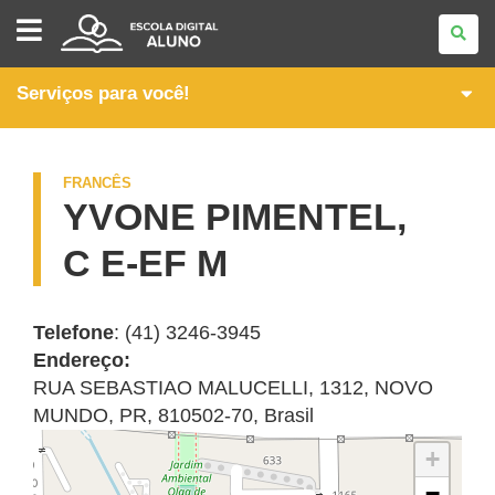
IDIOMAS
Serviços para você!
FRANCÊS
YVONE PIMENTEL,
C E-EF M
Telefone
: (41) 3246-3945
Endereço:
RUA SEBASTIAO MALUCELLI, 1312
,
NOVO
MUNDO
,
PR
,
810502-70
,
Brasil
+
−