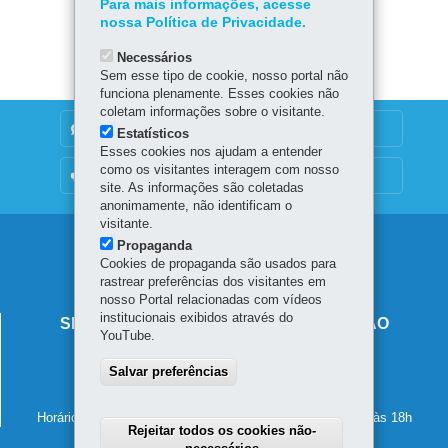
Para mais informações, acesse
Baixar
nossa Política de Privacidade.
Necessários
Sem esse tipo de cookie, nosso portal não
funciona plenamente. Esses cookies não
coletam informações sobre o visitante.
DENUNCIE CORRUPÇÃO
Estatísticos
Esses cookies nos ajudam a entender
como os visitantes interagem com nosso
OUVIDORIA
site. As informações são coletadas
anonimamente, não identificam o
visitante.
Navegação
Propaganda
Cookies de propaganda são usados para
principal
rastrear preferências dos visitantes em
nosso Portal relacionadas com vídeos
institucionais exibidos através do
SECRETARIA DE ESTADO DA EDUCAÇÃO
YouTube.
Av. Presidente Kennedy, 2511 - Guaíra
Salvar preferências
80610-011
-
Curitiba
-
PR
MAPA
41 3340-1500
Horário de atendimento: de segunda a sexta-feira, das 8h às 18h
Rejeitar todos os cookies não-