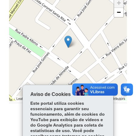
+
−
Aviso de Cookies
Leaflet | ©
contributors | ©
contributors
OpenStreetMap
OpenStreetMap
Este portal utiliza cookies
essenciais para garantir seu
funcionamento, além de cookies do
COMPARTILHE:
YouTube para exibição de vídeos e
do Google Analytics para coleta de
Facebook
WhatsApp
estatísticas de uso. Você pode