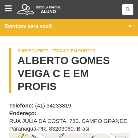
PÓS-
MÉDIO
-
CURSOS
TÉCNICOS
Serviços para você!
SUBSEQUENTES
SUBSEQUENTE - TÉCNICO EM PORTOS
ALBERTO GOMES
VEIGA C E EM
PROFIS
Telefone:
(41) 34233819
Endereço:
RUA JULIA DA COSTA, 780
,
CAMPO GRANDE
,
Paranaguá
-
PR
,
83203060
,
Brasil