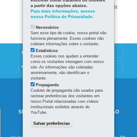
escolher como tratamos os cookies
Twitter
a partir das opções abaixo.
Voltar
Início
Imprimir
Para mais informações, acesse
nossa Política de Privacidade.
Baixar
Necessários
Sem esse tipo de cookie, nosso portal não
funciona plenamente. Esses cookies não
coletam informações sobre o visitante.
Estatísticos
DENUNCIE CORRUPÇÃO
Esses cookies nos ajudam a entender
como os visitantes interagem com nosso
OUVIDORIA
site. As informações são coletadas
anonimamente, não identificam o
visitante.
Propaganda
Navegação
Cookies de propaganda são usados para
rastrear preferências dos visitantes em
principal
nosso Portal relacionadas com vídeos
institucionais exibidos através do
SECRETARIA DE ESTADO DA EDUCAÇÃO
YouTube.
Av. Presidente Kennedy, 2511 - Guaíra
Salvar preferências
80610-011
-
Curitiba
-
PR
MAPA
41 3340-1500