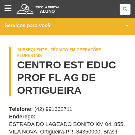
PÓS-
MÉDIO
-
CURSOS
TÉCNICOS
Serviços para você!
SUBSEQUENTES
SUBSEQUENTE - TÉCNICO EM OPERAÇÕES
FLORESTAIS
CENTRO EST EDUC
PROF FL AG DE
ORTIGUEIRA
Telefone:
(42) 991332711
Endereço:
ESTRADA DO LAGEADO BONITO KM 04, 855
,
VILA NOVA
,
Ortigueira
-
PR
,
84350000
,
Brasil