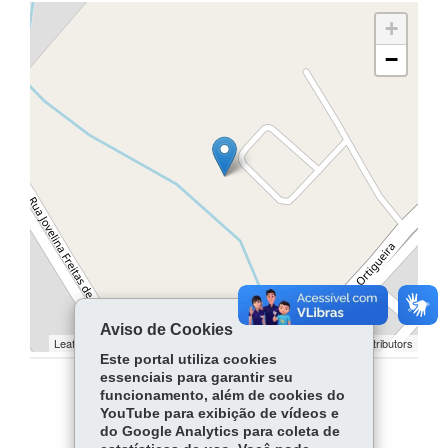
+
−
Aviso de Cookies
Leaflet | ©
contributors | ©
contributors
OpenStreetMap
OpenStreetMap
Este portal utiliza cookies
essenciais para garantir seu
funcionamento, além de cookies do
COMPARTILHE:
YouTube para exibição de vídeos e
do Google Analytics para coleta de
Facebook
WhatsApp