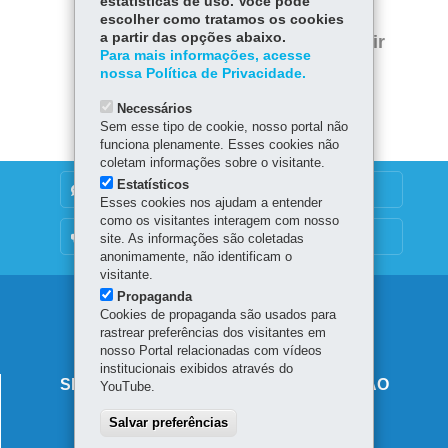
estatísticas de uso. Você pode
escolher como tratamos os cookies
Twitter
a partir das opções abaixo.
Voltar
Início
Imprimir
Para mais informações, acesse
nossa Política de Privacidade.
Baixar
Necessários
Sem esse tipo de cookie, nosso portal não
funciona plenamente. Esses cookies não
coletam informações sobre o visitante.
Estatísticos
DENUNCIE CORRUPÇÃO
Esses cookies nos ajudam a entender
como os visitantes interagem com nosso
OUVIDORIA
site. As informações são coletadas
anonimamente, não identificam o
visitante.
Propaganda
Navegação
Cookies de propaganda são usados para
rastrear preferências dos visitantes em
principal
nosso Portal relacionadas com vídeos
institucionais exibidos através do
SECRETARIA DE ESTADO DA EDUCAÇÃO
YouTube.
Av. Presidente Kennedy, 2511 - Guaíra
Salvar preferências
80610-011
-
Curitiba
-
PR
MAPA