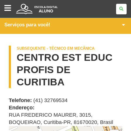
PÓS-
MÉDIO
-
CURSOS
TÉCNICOS
Serviços para você!
SUBSEQUENTES
SUBSEQUENTE - TÉCNICO EM MECÂNICA
CENTRO EST EDUC
PROFIS DE
CURITIBA
Telefone:
(41) 32769534
Endereço:
RUA FREDERICO MAURER, 3015
,
BOQUEIRAO
,
Curitiba
-
PR
,
81670020
,
Brasil