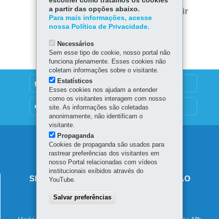
escolher como tratamos os cookies
Twitter
a partir das opções abaixo.
Voltar
Início
Imprimir
Para mais informações, acesse
nossa Política de Privacidade.
Baixar
Necessários
Sem esse tipo de cookie, nosso portal não
funciona plenamente. Esses cookies não
coletam informações sobre o visitante.
Estatísticos
DENUNCIE CORRUPÇÃO
Esses cookies nos ajudam a entender
como os visitantes interagem com nosso
OUVIDORIA
site. As informações são coletadas
anonimamente, não identificam o
visitante.
Propaganda
Navegação
Cookies de propaganda são usados para
rastrear preferências dos visitantes em
principal
nosso Portal relacionadas com vídeos
institucionais exibidos através do
SECRETARIA DE ESTADO DA EDUCAÇÃO
YouTube.
Av. Presidente Kennedy, 2511 - Guaíra
Salvar preferências
80610-011
-
Curitiba
-
PR
MAPA
41 3340-1500