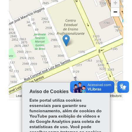
+
−
Aviso de Cookies
Leaflet | ©
contributors | ©
contributors
OpenStreetMap
OpenStreetMap
Este portal utiliza cookies
essenciais para garantir seu
funcionamento, além de cookies do
COMPARTILHE:
YouTube para exibição de vídeos e
do Google Analytics para coleta de
Facebook
WhatsApp
estatísticas de uso. Você pode