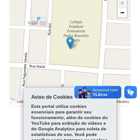
+
−
Aviso de Cookies
Leaflet | ©
contributors | ©
contributors
OpenStreetMap
OpenStreetMap
Este portal utiliza cookies
essenciais para garantir seu
funcionamento, além de cookies do
COMPARTILHE:
YouTube para exibição de vídeos e
do Google Analytics para coleta de
Facebook
WhatsApp
estatísticas de uso. Você pode