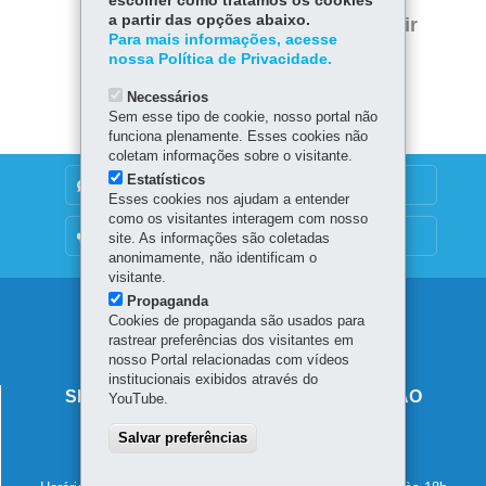
escolher como tratamos os cookies
Twitter
a partir das opções abaixo.
Voltar
Início
Imprimir
Para mais informações, acesse
nossa Política de Privacidade.
Baixar
Necessários
Sem esse tipo de cookie, nosso portal não
funciona plenamente. Esses cookies não
coletam informações sobre o visitante.
Estatísticos
DENUNCIE CORRUPÇÃO
Esses cookies nos ajudam a entender
como os visitantes interagem com nosso
OUVIDORIA
site. As informações são coletadas
anonimamente, não identificam o
visitante.
Propaganda
Navegação
Cookies de propaganda são usados para
rastrear preferências dos visitantes em
principal
nosso Portal relacionadas com vídeos
institucionais exibidos através do
SECRETARIA DE ESTADO DA EDUCAÇÃO
YouTube.
Av. Presidente Kennedy, 2511 - Guaíra
Salvar preferências
80610-011
-
Curitiba
-
PR
MAPA
41 3340-1500