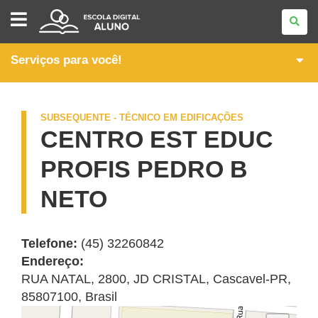
PÓS-
MÉDIO
-
CURSOS
TÉCNICOS
Serviços para você!
SUBSEQUENTES
SUBSEQUENTE - TÉCNICO EM EDIFICAÇÕES
CENTRO EST EDUC
PROFIS PEDRO B
NETO
Telefone:
(45) 32260842
Endereço:
RUA NATAL, 2800
,
JD CRISTAL
,
Cascavel
-
PR
,
85807100
,
Brasil