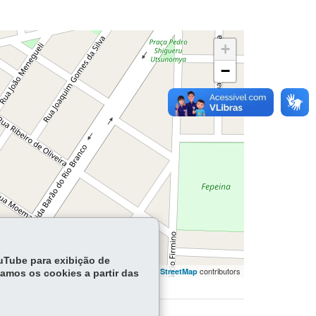
+
−
ouTube para exibição de
flet | ©
contributors | ©
contributors
OpenStreetMap
OpenStreetMap
tamos os cookies a partir das