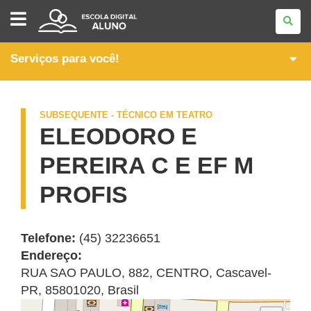
PÓS-
MÉDIO
-
CURSOS
TÉCNICOS
Serviços para você!
SUBSEQUENTES
SUBSEQUENTE - TÉCNICO EM TEATRO
ELEODORO E
PEREIRA C E EF M
PROFIS
Telefone:
(45) 32236651
Endereço:
RUA SAO PAULO, 882
,
CENTRO
,
Cascavel
-
PR
,
85801020
,
Brasil