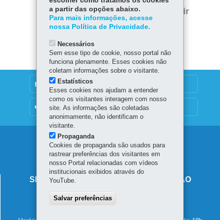
escolher como tratamos os cookies
Twitter
a partir das opções abaixo.
Voltar
Início
Imprimir
Para mais informações, acesse
nossa Política de Privacidade.
Baixar
Necessários
Sem esse tipo de cookie, nosso portal não
funciona plenamente. Esses cookies não
coletam informações sobre o visitante.
Estatísticos
DENUNCIE CORRUPÇÃO
Esses cookies nos ajudam a entender
como os visitantes interagem com nosso
OUVIDORIA
site. As informações são coletadas
anonimamente, não identificam o
visitante.
Propaganda
Navegação
Cookies de propaganda são usados para
rastrear preferências dos visitantes em
principal
nosso Portal relacionadas com vídeos
institucionais exibidos através do
SECRETARIA DE ESTADO DA EDUCAÇÃO
YouTube.
Av. Presidente Kennedy, 2511 - Guaíra
Salvar preferências
80610-011
-
Curitiba
-
PR
MAPA
41 3340-1500