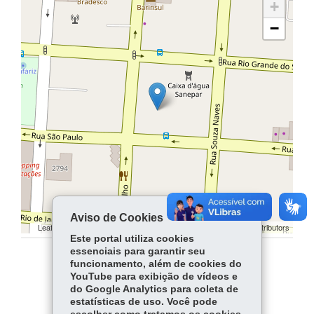
+
−
Aviso de Cookies
Leaflet | ©
contributors | ©
contributors
OpenStreetMap
OpenStreetMap
Este portal utiliza cookies
essenciais para garantir seu
funcionamento, além de cookies do
COMPARTILHE:
YouTube para exibição de vídeos e
do Google Analytics para coleta de
Facebook
WhatsApp
estatísticas de uso. Você pode