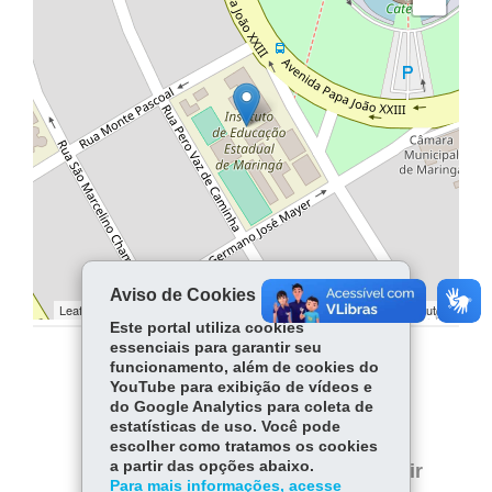
Aviso de Cookies
Leaflet | ©
contributors | ©
contributors
OpenStreetMap
OpenStreetMap
Este portal utiliza cookies
essenciais para garantir seu
funcionamento, além de cookies do
COMPARTILHE:
YouTube para exibição de vídeos e
do Google Analytics para coleta de
Facebook
WhatsApp
estatísticas de uso. Você pode
escolher como tratamos os cookies
Twitter
a partir das opções abaixo.
Voltar
Início
Imprimir
Para mais informações, acesse