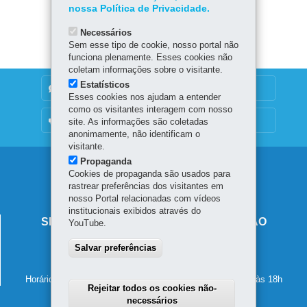
nossa Política de Privacidade.
Baixar
Necessários
Sem esse tipo de cookie, nosso portal não
funciona plenamente. Esses cookies não
coletam informações sobre o visitante.
Estatísticos
DENUNCIE CORRUPÇÃO
Esses cookies nos ajudam a entender
como os visitantes interagem com nosso
OUVIDORIA
site. As informações são coletadas
anonimamente, não identificam o
visitante.
Propaganda
Navegação
Cookies de propaganda são usados para
rastrear preferências dos visitantes em
principal
nosso Portal relacionadas com vídeos
institucionais exibidos através do
SECRETARIA DE ESTADO DA EDUCAÇÃO
YouTube.
Av. Presidente Kennedy, 2511 - Guaíra
Salvar preferências
80610-011
-
Curitiba
-
PR
MAPA
41 3340-1500
Horário de atendimento: de segunda a sexta-feira, das 8h às 18h
Rejeitar todos os cookies não-
necessários