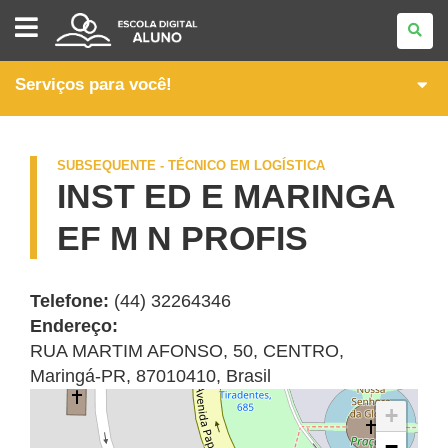
PÓS-
MÉDIO
-
CURSOS
TÉCNICOS
Serviços para você!
SUBSEQUENTES
SUBSEQUENTE - TÉCNICO EM LOGÍSTICA
INST ED E MARINGA
EF M N PROFIS
Telefone:
(44) 32264346
Endereço:
RUA MARTIM AFONSO, 50
,
CENTRO
,
Maringá
-
PR
,
87010410
,
Brasil
+
−