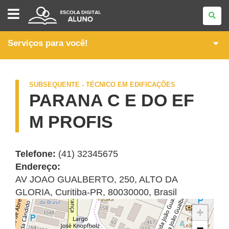
PÓS-
MÉDIO
-
CURSOS
TÉCNICOS
Serviços para você!
SUBSEQUENTES
SUBSEQUENTE - TÉCNICO EM EDIFICAÇÕES
PARANA C E DO EF
M PROFIS
Telefone:
(41) 32345675
Endereço:
AV JOAO GUALBERTO, 250
,
ALTO DA
GLORIA
,
Curitiba
-
PR
,
80030000
,
Brasil
+
−