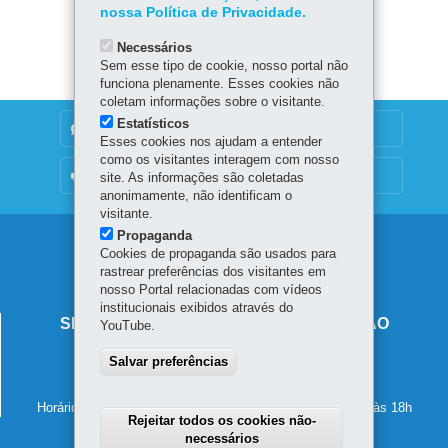
nossa Política de Privacidade.
Baixar
Necessários
Sem esse tipo de cookie, nosso portal não
funciona plenamente. Esses cookies não
coletam informações sobre o visitante.
Estatísticos
DENUNCIE CORRUPÇÃO
Esses cookies nos ajudam a entender
como os visitantes interagem com nosso
OUVIDORIA
site. As informações são coletadas
anonimamente, não identificam o
visitante.
Propaganda
Navegação
Cookies de propaganda são usados para
rastrear preferências dos visitantes em
principal
nosso Portal relacionadas com vídeos
institucionais exibidos através do
SECRETARIA DE ESTADO DA EDUCAÇÃO
YouTube.
Av. Presidente Kennedy, 2511 - Guaíra
Salvar preferências
80610-011
-
Curitiba
-
PR
MAPA
41 3340-1500
Horário de atendimento: de segunda a sexta-feira, das 8h às 18h
Rejeitar todos os cookies não-
necessários