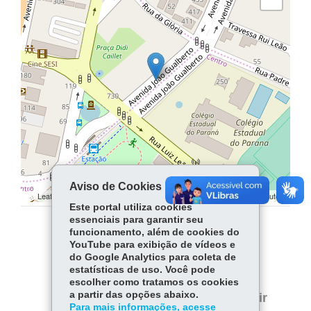
Aviso de Cookies
Leaflet | ©
contributors | ©
contributors
OpenStreetMap
OpenStreetMap
Este portal utiliza cookies
essenciais para garantir seu
funcionamento, além de cookies do
COMPARTILHE:
YouTube para exibição de vídeos e
do Google Analytics para coleta de
Facebook
WhatsApp
estatísticas de uso. Você pode
escolher como tratamos os cookies
Twitter
a partir das opções abaixo.
Voltar
Início
Imprimir
Para mais informações, acesse