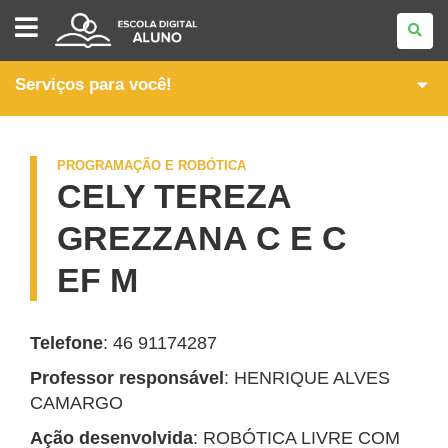
SEEDLAB
Serviços para você!
PROGRAMAÇÃO E ROBÓTICA
CELY TEREZA
GREZZANA C E C
EF M
Telefone
: 46 91174287
Professor responsável
: HENRIQUE ALVES
CAMARGO
Ação desenvolvida
: ROBÓTICA LIVRE COM