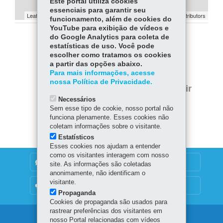
Este portal utiliza cookies
essenciais para garantir seu
Leaflet | ©
contributors | ©
contributors
OpenStreetMap
OpenStreetMap
funcionamento, além de cookies do
YouTube para exibição de vídeos e
do Google Analytics para coleta de
COMPARTILHE:
estatísticas de uso. Você pode
escolher como tratamos os cookies
Facebook
WhatsApp
a partir das opções abaixo.
Para mais informações, acesse
Twitter
nossa Política de Privacidade.
Voltar
Início
Imprimir
Necessários
Baixar
Sem esse tipo de cookie, nosso portal não
funciona plenamente. Esses cookies não
coletam informações sobre o visitante.
Estatísticos
Esses cookies nos ajudam a entender
como os visitantes interagem com nosso
DENUNCIE CORRUPÇÃO
site. As informações são coletadas
anonimamente, não identificam o
visitante.
OUVIDORIA
Propaganda
Cookies de propaganda são usados para
rastrear preferências dos visitantes em
Navegação
nosso Portal relacionadas com vídeos