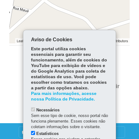
Aviso de Cookies
Leaflet | ©
contributors | ©
contributors
OpenStreetMap
OpenStreetMap
Este portal utiliza cookies
essenciais para garantir seu
COMPARTILHE:
funcionamento, além de cookies do
YouTube para exibição de vídeos e
Facebook
WhatsApp
do Google Analytics para coleta de
estatísticas de uso. Você pode
Twitter
escolher como tratamos os cookies
Voltar
Início
Imprimir
a partir das opções abaixo.
Para mais informações, acesse
Baixar
nossa Política de Privacidade.
Necessários
Sem esse tipo de cookie, nosso portal não
funciona plenamente. Esses cookies não
coletam informações sobre o visitante.
DENUNCIE CORRUPÇÃO
Estatísticos