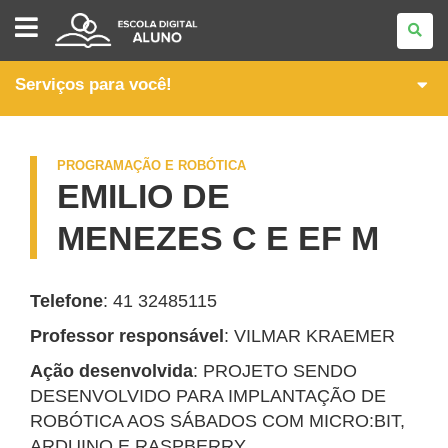
SEEDLAB
Serviços para você!
PROGRAMAÇÃO E ROBÓTICA
EMILIO DE
MENEZES C E EF M
Telefone
: 41 32485115
Professor responsável
: VILMAR KRAEMER
Ação desenvolvida
: PROJETO SENDO
DESENVOLVIDO PARA IMPLANTAÇÃO DE
ROBÓTICA AOS SÁBADOS COM MICRO:BIT,
ARDUINO E RASPBERRY