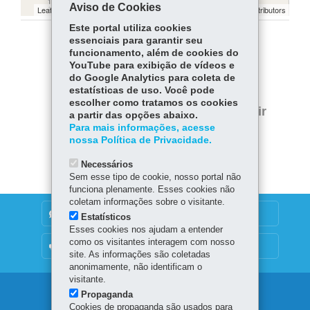
Aviso de Cookies
Leaflet | ©
contributors | ©
contributors
OpenStreetMap
OpenStreetMap
Este portal utiliza cookies
essenciais para garantir seu
COMPARTILHE:
funcionamento, além de cookies do
YouTube para exibição de vídeos e
Facebook
WhatsApp
do Google Analytics para coleta de
estatísticas de uso. Você pode
Twitter
escolher como tratamos os cookies
Voltar
Início
Imprimir
a partir das opções abaixo.
Para mais informações, acesse
Baixar
nossa Política de Privacidade.
Necessários
Sem esse tipo de cookie, nosso portal não
funciona plenamente. Esses cookies não
coletam informações sobre o visitante.
DENUNCIE CORRUPÇÃO
Estatísticos
Esses cookies nos ajudam a entender
como os visitantes interagem com nosso
OUVIDORIA
site. As informações são coletadas
anonimamente, não identificam o
visitante.
Navegação
Propaganda
Cookies de propaganda são usados para